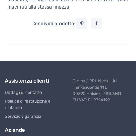
macinati alla stessa finezza.
Condividi prodotto:
Assistenza clienti
Crema / PPL Media Ltd
Hankasuontie 11 B
Dettagli di contatto
00390 Helsinki, FINLAND
EU VAT: FI19724199
Politica di restituzione e
rimborso
Servizio e garanzia
Aziende