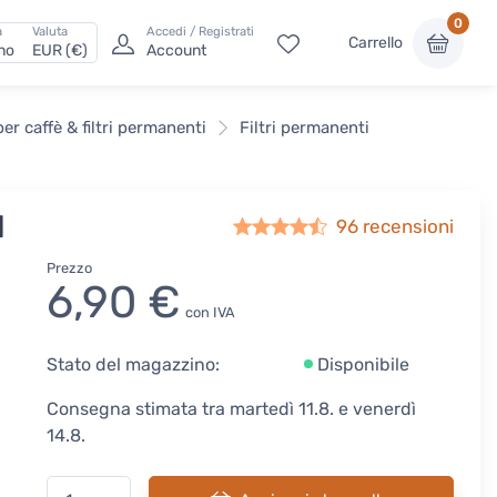
0
a
Valuta
Accedi / Registrati
Carrello
ano
EUR (€)
Account
 per caffè & filtri permanenti
Filtri permanenti
l
96
recensioni
Prezzo
6,90 €
con IVA
Stato del magazzino:
Disponibile
Consegna stimata tra martedì 11.8. e venerdì
14.8.