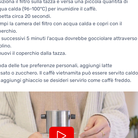
iziona il filtro sulla tazza e versa una piccola quantità di
ua calda (96-100°C) per inumidire il caffè.
etta circa 20 secondi.
mpi la camera del filtro con acqua calda e copri con il
erchio.
 successivi 5 minuti l'acqua dovrebbe gocciolare attraverso
colino.
uovi il coperchio dalla tazza.
da delle tue preferenze personali, aggiungi latte
ato o zucchero. Il caffè vietnamita può essere servito caldo
aggiungi ghiaccio se desideri servirlo come caffè freddo.