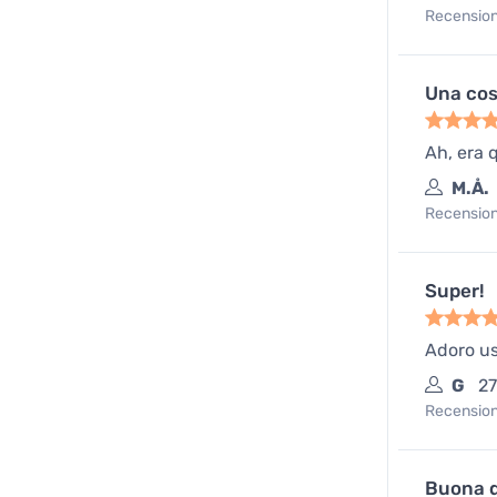
Recensione
Una cosa
Ah, era 
M.Å.
Recensione
Super!
Adoro us
G
27
Recensione
Buona q