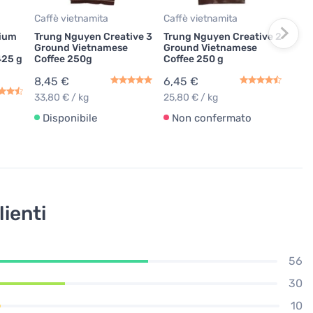
10,
41,8
Caffè vietnamita
Caffè vietnamita
mium
Trung Nguyen Creative 3
Trung Nguyen Creative 2
Di
Ground Vietnamese
Ground Vietnamese
425 g
Coffee 250g
Coffee 250 g
8,45 €
6,45 €
33,80 € / kg
25,80 € / kg
Disponibile
Non confermato
lienti
56
30
10