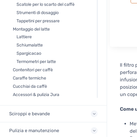
Scatole per lo scarto del caffè
Strumenti di dosaggio
Tappetini per pressare
Montaggio del latte
Lattiere
Schiumalatte
Spargicacao
Termometri per latte
Il filt
Contenitori per caffè
perfora
Caraffe termiche
infusio
Cucchiai da caffè
posizio
un cope
Accessori & pulizia Jura
Come us
Sciroppi e bevande
Met
Pulizia e manutenzione
del