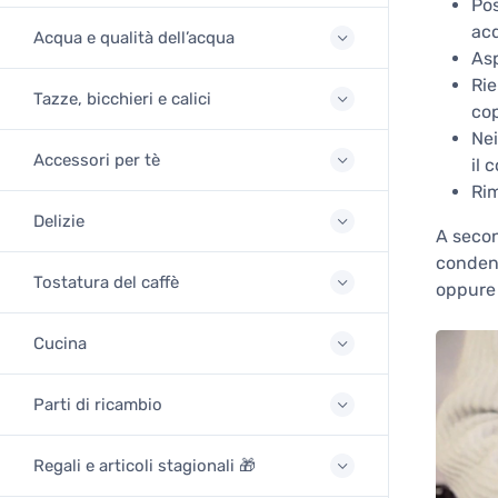
Pos
acq
Acqua e qualità dell’acqua
Asp
Rie
Tazze, bicchieri e calici
cop
Nei
Accessori per tè
il 
Rim
Delizie
A secon
condens
Tostatura del caffè
oppure 
Cucina
Parti di ricambio
Regali e articoli stagionali 🎁