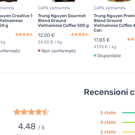
etnamita
Caffè vietnamita
Caffè vietnamita
uyen Creative 1
Trung Nguyen Gourmet
Trung Nguyen Pre
Vietnamese
Blend Ground
Blend Ground
50 g
Vietnamese Coffee 500 g
Vietnamese Coffee 
Can
12,00 €
17,83 €
 kg
24,00 € / kg
41,95 € / kg
onfermato
Non confermato
Disponibile
Recensioni c
5 stelle
4 stelle
4.48
/ 5
3 stelle