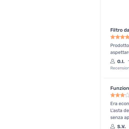
Filtro d
Prodotto 
aspettar
O.I.
Recensione
Funzion
Era econ
L'asta de
senza ap
S.V.