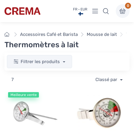
0
Voir sous-menu
FR · EUR
Crema
Accueil
Accessoires Café et Barista
Mousse de lait
The
Thermomètres à lait
Filtrer les produits
7
Classé par
Meilleure vente