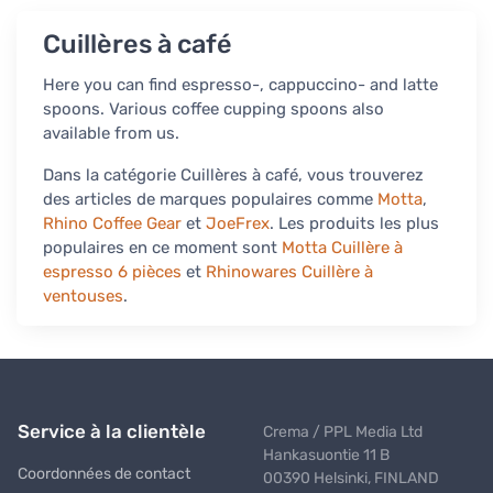
Cuillères à café
Here you can find espresso-, cappuccino- and latte
spoons. Various coffee cupping spoons also
available from us.
Dans la catégorie Cuillères à café, vous trouverez
des articles de marques populaires comme
Motta
,
Rhino Coffee Gear
et
JoeFrex
. Les produits les plus
populaires en ce moment sont
Motta Cuillère à
espresso 6 pièces
et
Rhinowares Cuillère à
ventouses
.
Service à la clientèle
Crema / PPL Media Ltd
Hankasuontie 11 B
Coordonnées de contact
00390 Helsinki, FINLAND