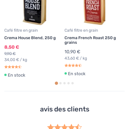
9
39
Café filtre en grain
Café filtre en grain
Crema House Blend, 250 g
Crema French Roast 250 g
grains
8,50 €
10,90 €
9,90 €
43,60 € / kg
34,00 € / kg
En stock
En stock
avis des clients