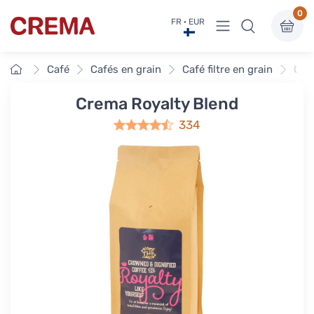
0
Voir sous-menu
FR · EUR
Crema
Accueil
Café
Cafés en grain
Café filtre en grain
Cre
Crema Royalty Blend
334