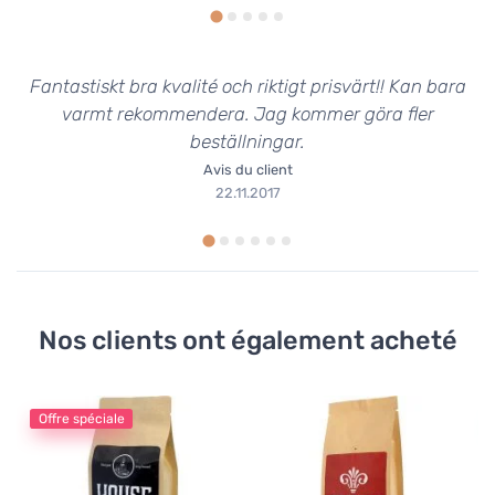
Fantastiskt bra kvalité och riktigt prisvärt!! Kan bara
varmt rekommendera. Jag kommer göra fler
beställningar.
Avis du client
22.11.2017
Nos clients ont également acheté
Offre spéciale
Ca
Cr