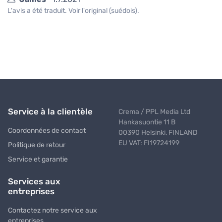
L'avis a été traduit. Voir l'original (suédois).
Service à la clientèle
Crema / PPL Media Ltd
Hankasuontie 11 B
Coordonnées de contact
00390 Helsinki, FINLAND
EU VAT: FI19724199
Politique de retour
Service et garantie
Services aux
entreprises
Contactez notre service aux
entreprises