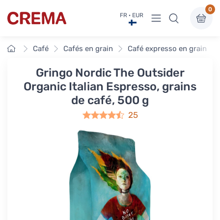
0
Voir sous-menu
FR · EUR
Crema
Accueil
Café
Cafés en grain
Café expresso en grain
Gringo Nordic The Outsider
Organic Italian Espresso, grains
de café, 500 g
25