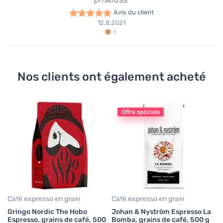
Avis du client
12.8.2021
Nos clients ont également acheté
Offre spéciale
Ca
Gr
EK
2
43
Café expresso en grain
Café expresso en grain
Gringo Nordic The Hobo
Johan & Nyström Espresso La
Espresso, grains de café, 500
Bomba, grains de café, 500 g