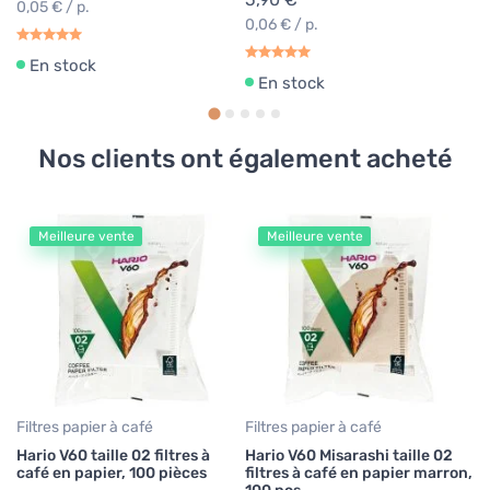
0,05 € / p.
0,06 € / p.
En stock
En stock
Nos clients ont également acheté
Meilleure vente
Meilleure vente
Ca
Ha
02
2
Filtres papier à café
Filtres papier à café
Hario V60 taille 02 filtres à
Hario V60 Misarashi taille 02
café en papier, 100 pièces
filtres à café en papier marron,