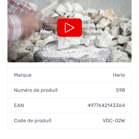
Hario V60 taille 02 porte-filtre en
céramique, bleu indigo
28,90 €
En stock
Marque
Hario
Numéro de produit
598
EAN
4977642143364
Code de produit
VDC-02W