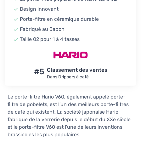
Hario V60 taille 02 porte-filtre en
Design innovant
céramique, rouge
Porte-filtre en céramique durable
28,90 €
En stock
Fabriqué au Japon
Hario V60 taille 02 porte-filtre en
Taille 02 pour 1 à 4 tasses
céramique, rose
28,90 €
En stock
Hario V60 taille 02 porte-filtre en
#5
Classement des ventes
céramique, purple heather
Dans Drippers à café
28,90 €
1-2 semaines
Le porte-filtre Hario V60, également appelé porte-
Hario V60 taille 02 porte-filtre en
filtre de gobelets, est l'un des meilleurs porte-filtres
céramique, violet
de café qui existent. La société japonaise Hario
28,90 €
fabrique de la verrerie depuis le début du XXe siècle
En stock
et le porte-filtre V60 est l'une de leurs inventions
Hario V60 taille 02 porte-filtre en
brassicoles les plus populaires.
céramique, vert turquoise