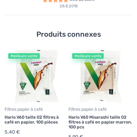
28.8.2018
Produits connexes
Meilleure vente
Meilleure vente
Fi
Ha
ca
3
0,
Filtres papier à café
Filtres papier à café
Hario V60 taille 02 filtres à
Hario V60 Misarashi taille 02
café en papier, 100 pièces
filtres à café en papier marron,
100 pcs
5,40 €
5,90 €