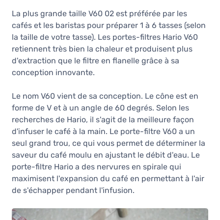
28,90 €
La plus grande taille V60 02 est préférée par les
En stock
cafés et les baristas pour préparer 1 à 6 tasses (selon
Hario V60 taille 02 porte-filtre en
la taille de votre tasse). Les portes-filtres Hario V60
céramique, gris
retiennent très bien la chaleur et produisent plus
28,90 €
d'extraction que le filtre en flanelle grâce à sa
En stock
conception innovante.
Hario V60 taille 02 porte-filtre en
céramique, noir mat
Le nom V60 vient de sa conception. Le cône est en
28,90 €
forme de V et à un angle de 60 degrés. Selon les
En stock
recherches de Hario, il s'agit de la meilleure façon
Hario V60 taille 02 porte-filtre en
d'infuser le café à la main. Le porte-filtre V60 a un
céramique, bleu
seul grand trou, ce qui vous permet de déterminer la
28,90 €
saveur du café moulu en ajustant le débit d'eau. Le
En stock
porte-filtre Hario a des nervures en spirale qui
maximisent l'expansion du café en permettant à l'air
Hario V60 taille 02 porte-filtre en
céramique, bleu turquoise
de s'échapper pendant l'infusion.
28,90 €
En stock