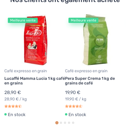
Meilleure vente
Meilleure vente
Ca
Pa
gr
3
31
Café expresso en grain
Café expresso en grain
Lucaffé Mamma Lucia 1 kg café
Pera Super Crema 1 kg de
en grains
grains de café
28,90 €
19,90 €
28,90 € / kg
19,90 € / kg
En stock
En stock