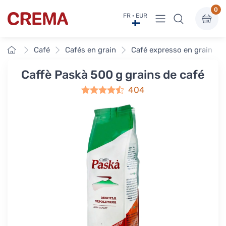
0
Voir sous-menu
FR · EUR
Crema
Accueil
Café
Cafés en grain
Café expresso en grain
Caffè Paskà 500 g grains de café
404