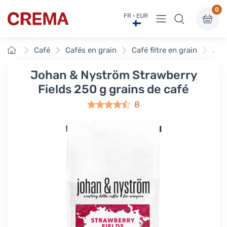
0
Voir sous-menu
FR · EUR
Crema
Accueil
Café
Cafés en grain
Café filtre en grain
Joh
Johan & Nyström Strawberry
Fields 250 g grains de café
8