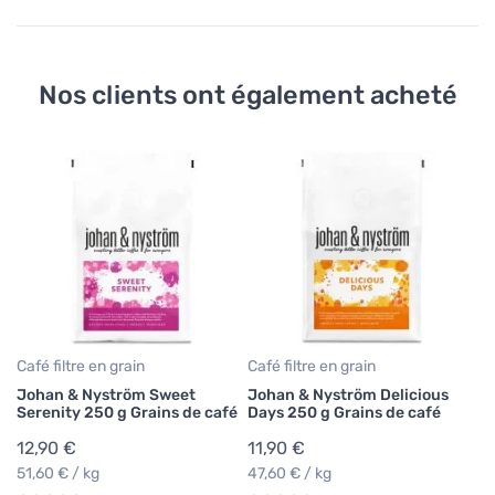
Nos clients ont également acheté
Fi
Ha
ca
5
0,
Café filtre en grain
Café filtre en grain
Johan & Nyström Sweet
Johan & Nyström Delicious
Serenity 250 g Grains de café
Days 250 g Grains de café
12,90 €
11,90 €
51,60 € / kg
47,60 € / kg