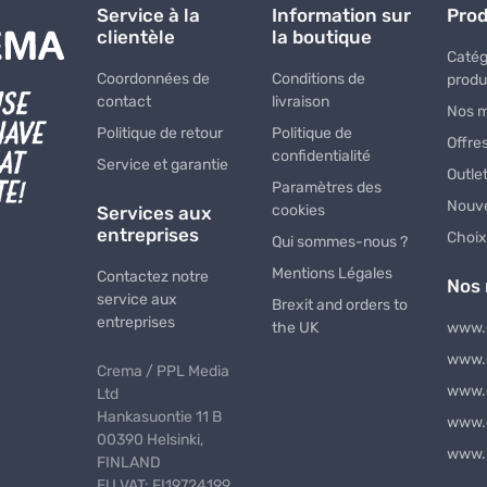
Service à la
Information sur
Prod
clientèle
la boutique
Catég
Coordonnées de
Conditions de
produ
contact
livraison
Nos 
Politique de retour
Politique de
Offre
confidentialité
Service et garantie
Outle
Paramètres des
Nouve
cookies
Services aux
entreprises
Choix
Qui sommes-nous ?
Mentions Légales
Contactez notre
Nos
service aux
Brexit and orders to
entreprises
the UK
www.
www.
Crema / PPL Media
www.
Ltd
Hankasuontie 11 B
www.
00390 Helsinki,
www.
FINLAND
EU VAT: FI19724199