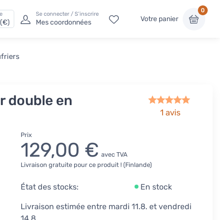
0
e
Se connecter / S’inscrire
Votre panier
(€)
Mes coordonnées
friers
r double en
1 avis
Prix
129,00 €
avec TVA
Livraison gratuite pour ce produit ! (Finlande)
État des stocks:
En stock
Livraison estimée entre mardi 11.8. et vendredi
14.8.