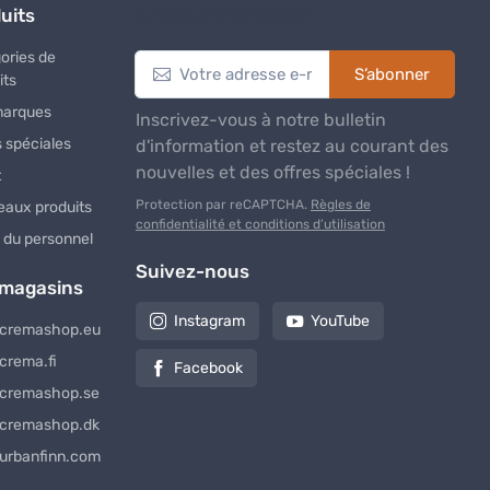
uits
Lettre d’information
ories de
S’abonner
its
marques
Inscrivez-vous à notre bulletin
s spéciales
d'information et restez au courant des
nouvelles et des offres spéciales !
t
Protection par reCAPTCHA.
Règles de
aux produits
confidentialité et conditions d’utilisation
 du personnel
Suivez-nous
 magasins
Instagram
YouTube
cremashop.eu
crema.fi
Facebook
cremashop.se
cremashop.dk
urbanfinn.com