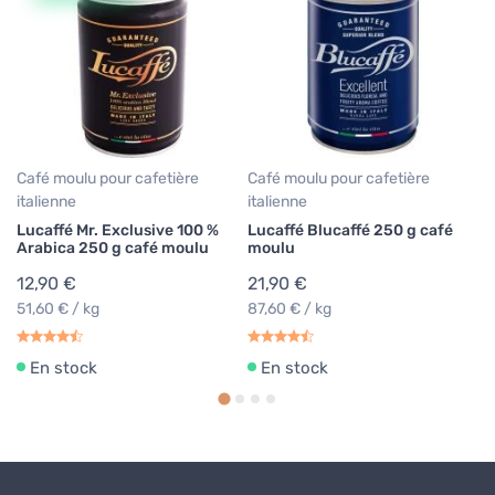
Ca
Bi
Ci
9
39
Café moulu pour cafetière
Café moulu pour cafetière
italienne
italienne
Lucaffé Mr. Exclusive 100 %
Lucaffé Blucaffé 250 g café
Arabica 250 g café moulu
moulu
12,90 €
21,90 €
51,60 € / kg
87,60 € / kg
En stock
En stock