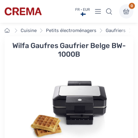
0
Voir sous-menu
FR · EUR
Crema
Accueil
Cuisine
Petits électroménagers
Gaufriers
W
Wilfa Gaufres Gaufrier Belge BW-
1000B