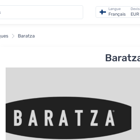
Langue
Devis
Français
EUR 
ques
Baratza
Baratz