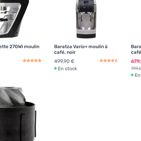
ette 270Wi moulin
Baratza Vario+ moulin à
Bara
café, noir
caf
499,90 €
679
En stock
799,
En