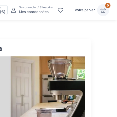
0
e
Se connecter / S’inscrire
Votre panier
(€)
Mes coordonnées
a