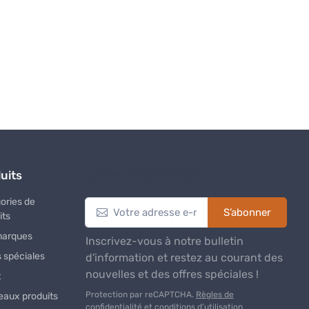
uits
Lettre d’information
ories de
S’abonner
its
marques
Inscrivez-vous à notre bulletin
s spéciales
d'information et restez au courant des
nouvelles et des offres spéciales !
t
Protection par reCAPTCHA.
Règles de
aux produits
confidentialité et conditions d’utilisation