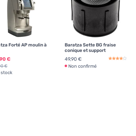
tza Forté AP moulin à
Baratza Sette BG fraise
é
conique et support
,90 €
49,90 €
00 €
Non confirmé
 stock