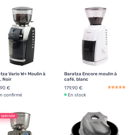
tza Vario W+ Moulin à
Baratza Encore moulin à
, Noir
café, blanc
,90 €
179,90 €
n confirmé
En stock
 spéciale