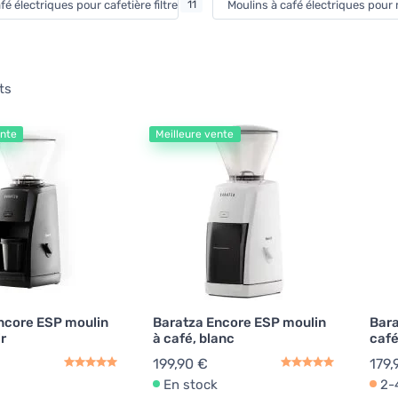
fé électriques pour cafetière filtre
11
Moulins à café électriques pou
ts
ente
Meilleure vente
ncore ESP moulin
Baratza Encore ESP moulin
Bara
ir
à café, blanc
café
199,90 €
179,
En stock
2-