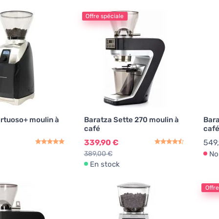
Offre spéciale
irtuoso+ moulin à
Baratza Sette 270 moulin à
Bara
café
café
339,90 €
549
389,00 €
No
En stock
Offre