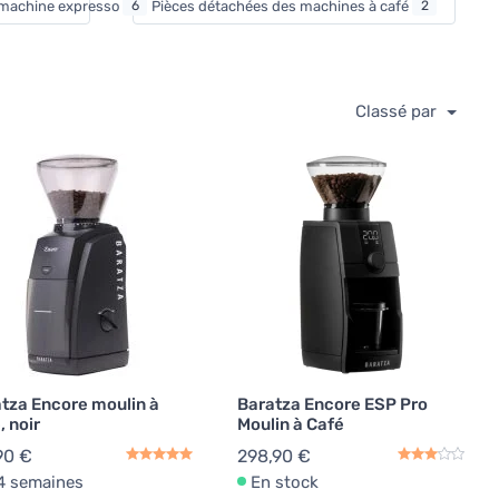
r machine expresso
6
Pièces détachées des machines à café
2
Classé par
tza Encore moulin à
Baratza Encore ESP Pro
, noir
Moulin à Café
90 €
298,90 €
4 semaines
En stock