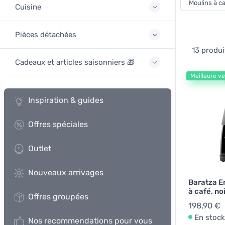
Moulins à ca
Cuisine
Pièces détachées
13 produi
Cadeaux et articles saisonniers 🎁
Meilleure v
Inspiration & guides
Offres spéciales
Outlet
Nouveaux arrivages
Baratza E
à café, no
Offres groupées
198,90 €
En stock
Nos recommendations pour vous