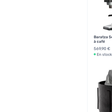
Baratza S
à café
569,90 €
En stock