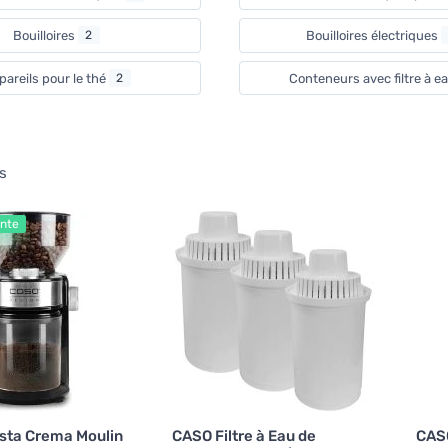
Bouilloires
2
Bouilloires électriques
areils pour le thé
2
Conteneurs avec filtre à e
s
ente
sta Crema Moulin
CASO Filtre à Eau de
CAS