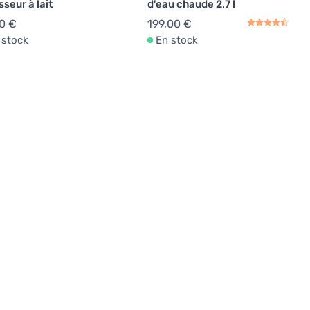
seur à lait
d'eau chaude 2,7 l
0 €
199,00 €
 stock
En stock