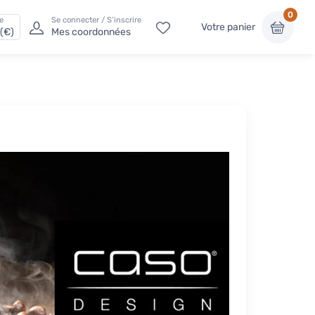
0
e
Se connecter / S’inscrire
Votre panier
(€)
Mes coordonnées