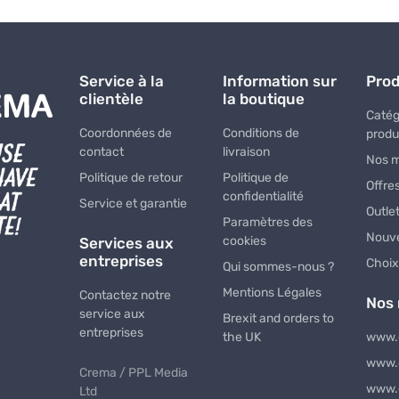
Service à la
Information sur
Prod
clientèle
la boutique
Catég
Coordonnées de
Conditions de
produ
contact
livraison
Nos 
Politique de retour
Politique de
Offre
confidentialité
Service et garantie
Outle
Paramètres des
Nouve
cookies
Services aux
entreprises
Choix
Qui sommes-nous ?
Mentions Légales
Contactez notre
Nos
service aux
Brexit and orders to
entreprises
the UK
www.
www.
Crema / PPL Media
www.
Ltd