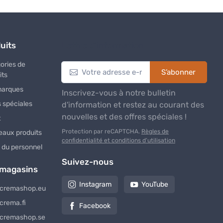
uits
Lettre d’information
ories de
S’abonner
its
marques
Inscrivez-vous à notre bulletin
s spéciales
d'information et restez au courant des
nouvelles et des offres spéciales !
t
Protection par reCAPTCHA.
Règles de
aux produits
confidentialité et conditions d’utilisation
 du personnel
Suivez-nous
 magasins
Instagram
YouTube
cremashop.eu
crema.fi
Facebook
cremashop.se