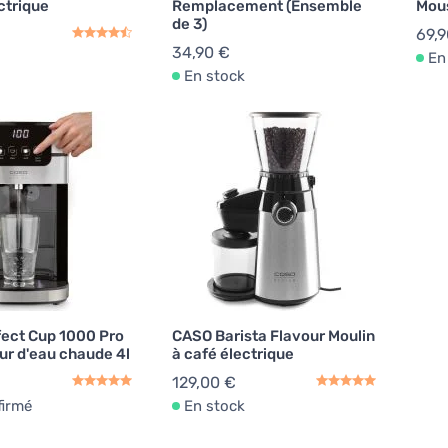
ctrique
Remplacement (Ensemble
Mous
de 3)
69,9
34,90 €
En
En stock
ect Cup 1000 Pro
CASO Barista Flavour Moulin
ur d'eau chaude 4l
à café électrique
129,00 €
firmé
En stock