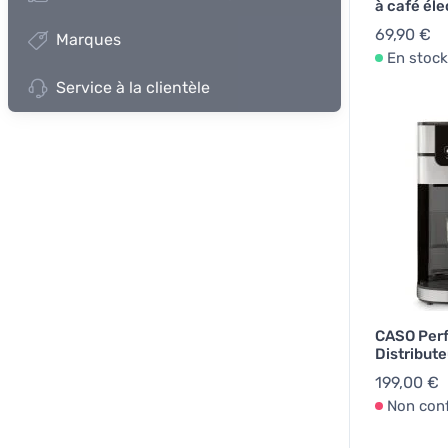
à café éle
69,90 €
Marques
En stock
Service à la clientèle
CASO Perf
Distribute
199,00 €
Non con