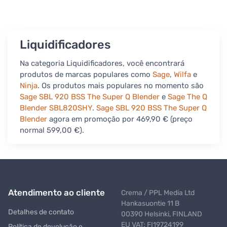
Liquidificadores
Na categoria Liquidificadores, você encontrará
produtos de marcas populares como
Sage
,
Wilfa
e
Ninja
. Os produtos mais populares no momento são
Sage SBL 920 BSS The Super Q Blender
e
Sage The Q
Blender SBL820SHY
.
Sage SBL 920 BSS The Super Q
Blender
agora em promoção por 469,90 € (preço
normal 599,00 €).
Atendimento ao cliente
Crema / PPL Media Ltd
Hankasuontie 11 B
Detalhes de contato
00390 Helsinki, FINLAND
EU VAT: FI19724199
Política de devolução e