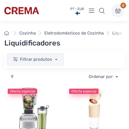
0
Ver menu
PT · EUR
Crema
Início
Cozinha
Eletrodomésticos de Cozinha
Liquidif
Liquidificadores
Filtrar produtos
9
Ordenar por
Oferta especial
Oferta especial