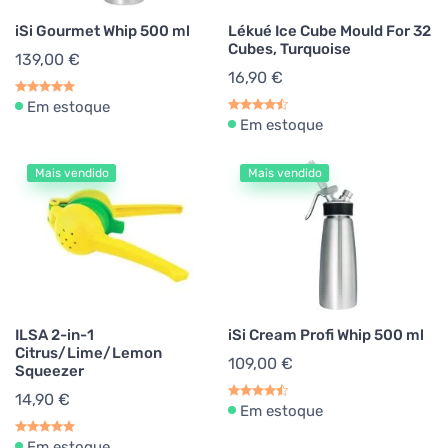
iSi Gourmet Whip 500 ml
Lékué Ice Cube Mould For 32
Cubes, Turquoise
139,00 €
16,90 €
Em estoque
Em estoque
Mais vendido
Mais vendido
ILSA 2-in-1
iSi Cream Profi Whip 500 ml
Citrus/Lime/Lemon
109,00 €
Squeezer
14,90 €
Em estoque
Em estoque