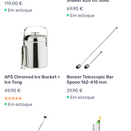
Shaker 820 ml, Gold
119,00 €
69,90 €
Em estoque
Em estoque
APS Chromed Ice Bucket +
Bonzer Telescopic Bar
Ice Tong
Spoon 162-415 mm
49,90 €
29,90 €
Em estoque
Em estoque