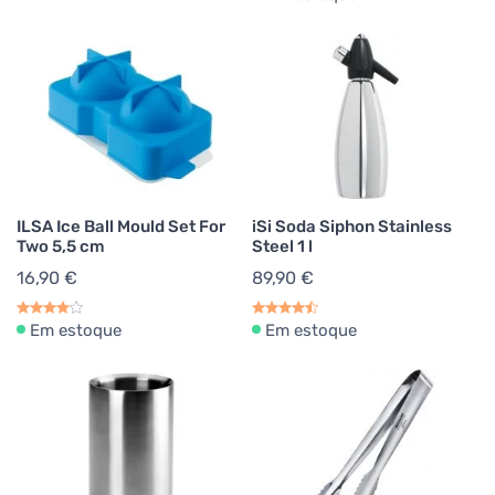
ILSA Ice Ball Mould Set For
iSi Soda Siphon Stainless
Two 5,5 cm
Steel 1 l
16,90 €
89,90 €
Em estoque
Em estoque