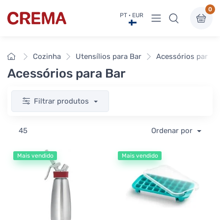
0
Ver menu
PT · EUR
Crema
Início
Cozinha
Utensílios para Bar
Acessórios para B
Acessórios para Bar
Filtrar produtos
45
Ordenar por
Mais vendido
Mais vendido