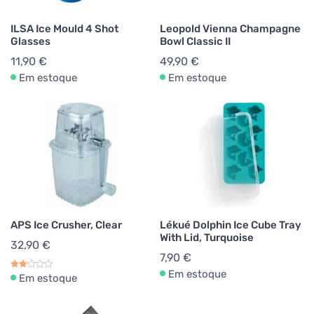
ILSA Ice Mould 4 Shot
Leopold Vienna Champagne
Glasses
Bowl Classic II
11,90 €
49,90 €
Em estoque
Em estoque
APS Ice Crusher, Clear
Lékué Dolphin Ice Cube Tray
With Lid, Turquoise
32,90 €
7,90 €
Em estoque
Em estoque