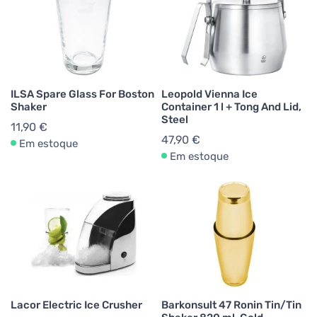
ILSA Spare Glass For Boston
Leopold Vienna Ice
Shaker
Container 1 l + Tong And Lid,
Steel
11,90 €
47,90 €
Em estoque
Em estoque
Lacor Electric Ice Crusher
Barkonsult 47 Ronin Tin/Tin