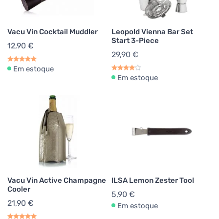
Vacu Vin Cocktail Muddler
Leopold Vienna Bar Set
Start 3-Piece
12,90 €
29,90 €
Em estoque
Em estoque
Vacu Vin Active Champagne
ILSA Lemon Zester Tool
Cooler
5,90 €
21,90 €
Em estoque