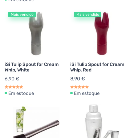
Mais vendido
Mais vendido
iSi Tulip Spout for Cream
iSi Tulip Spout for Cream
Whip, White
Whip, Red
6,90 €
8,90 €
Em estoque
Em estoque