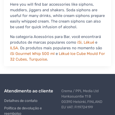
Here you will find bar accessories like siphons,
muddlers, jiggers and shakers. Soda siphons are
useful for many drinks, while cream siphons prepare
easily whipped cream. The cream siphons can also
be used for quick infusion of alcohol.
Na categoria Acessórios para Bar, você encontrará
produtos de marcas populares como
iSi
,
Lékué
e
ILSA
. Os produtos mais populares no momento são
iSi Gourmet Whip 500 ml
e
Lékué Ice Cube Mould For
32 Cubes, Turquoise
.
Atendimento ao cliente
Crema / PPL Media Ltd
Hankasuontie 11 B
Detalhes de contato
00390 Helsinki, FINLAND
EU VAT: FI19724199
Política de devolução e
reembolso