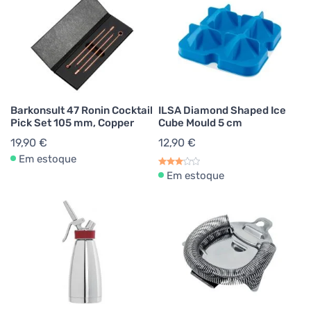
Barkonsult 47 Ronin Cocktail
ILSA Diamond Shaped Ice
Pick Set 105 mm, Copper
Cube Mould 5 cm
19,90 €
12,90 €
Em estoque
Em estoque