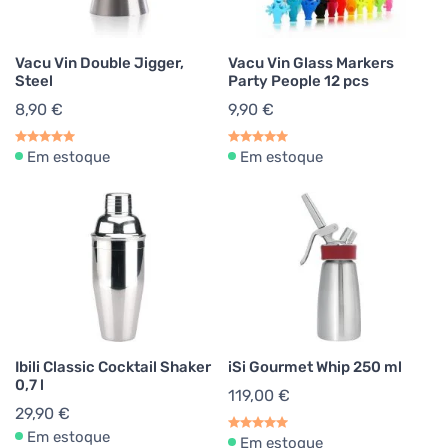
Vacu Vin Double Jigger,
Vacu Vin Glass Markers
Steel
Party People 12 pcs
8,90 €
9,90 €
Em estoque
Em estoque
Ibili Classic Cocktail Shaker
iSi Gourmet Whip 250 ml
0,7 l
119,00 €
29,90 €
Em estoque
Em estoque