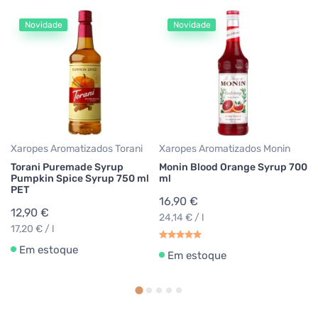
Novidade
Novidade
Xa
M
m
1
24
Xaropes Aromatizados Torani
Xaropes Aromatizados Monin
Torani Puremade Syrup
Monin Blood Orange Syrup 700
Pumpkin Spice Syrup 750 ml
ml
PET
16,90 €
12,90 €
24,14 € / l
17,20 € / l
Em estoque
Em estoque