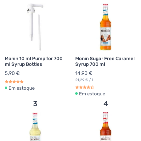
Monin 10 ml Pump for 700
Monin Sugar Free Caramel
ml Syrup Bottles
Syrup 700 ml
5,90 €
14,90 €
21,29 € / l
Em estoque
Em estoque
3
4