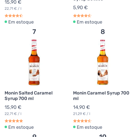
15,90 €
5,90 €
22,71 € / l
Em estoque
Em estoque
7
8
Monin Salted Caramel
Monin Caramel Syrup 700
Syrup 700 ml
ml
15,90 €
14,90 €
22,71 € / l
21,29 € / l
Em estoque
Em estoque
9
10