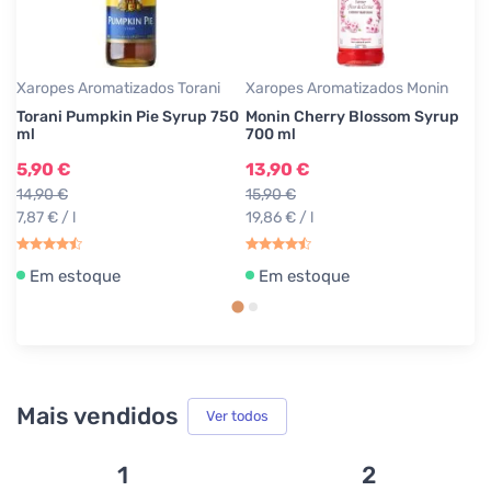
Xaropes Aromatizados Torani
Xaropes Aromatizados Monin
Xa
Torani Pumpkin Pie Syrup 750
Monin Cherry Blossom Syrup
N
ml
700 ml
m
5,90 €
13,90 €
6
14,90 €
15,90 €
12
7,87 € / l
19,86 € / l
9,
Em estoque
Em estoque
Mais vendidos
Ver todos
1
2