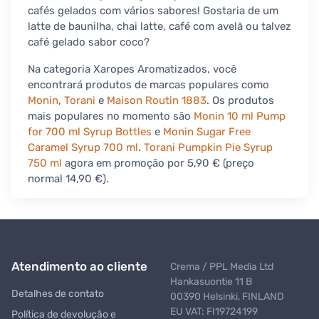
cafés gelados com vários sabores! Gostaria de um
latte de baunilha, chai latte, café com avelã ou talvez
café gelado sabor coco?
Na categoria Xaropes Aromatizados, você
encontrará produtos de marcas populares como
Monin
,
Torani
e
Maison Routin 1883
. Os produtos
mais populares no momento são
Monin 10 ml Pump
for 700 ml Syrup Bottles
e
Monin Sugar Free
Caramel Syrup 700 ml
.
Torani Pumpkin Pie Syrup
750 ml
agora em promoção por 5,90 € (preço
normal 14,90 €).
Atendimento ao cliente
Crema / PPL Media Ltd
Hankasuontie 11 B
Detalhes de contato
00390 Helsinki, FINLAND
EU VAT: FI19724199
Política de devolução e