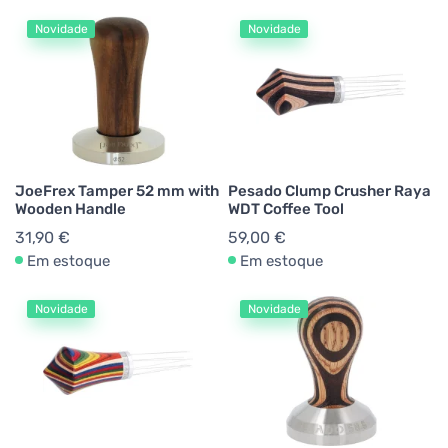
Novidade
Novidade
JoeFrex Tamper 52 mm with
Pesado Clump Crusher Raya
Wooden Handle
WDT Coffee Tool
31,90 €
59,00 €
Em estoque
Em estoque
Novidade
Novidade