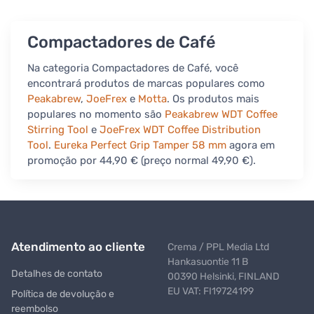
Compactadores de Café
Na categoria Compactadores de Café, você
encontrará produtos de marcas populares como
Peakabrew
,
JoeFrex
e
Motta
. Os produtos mais
populares no momento são
Peakabrew WDT Coffee
Stirring Tool
e
JoeFrex WDT Coffee Distribution
Tool
.
Eureka Perfect Grip Tamper 58 mm
agora em
promoção por 44,90 € (preço normal 49,90 €).
Atendimento ao cliente
Crema / PPL Media Ltd
Hankasuontie 11 B
Detalhes de contato
00390 Helsinki, FINLAND
EU VAT: FI19724199
Política de devolução e
reembolso