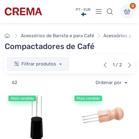
0
Ver menu
PT · EUR
Crema
Início
Acessórios de Barista e para Café
Acessórios para
Compactadores de Café
Filtrar produtos
1 / 2
62
Ordenar por
Mais vendido
Mais vendido