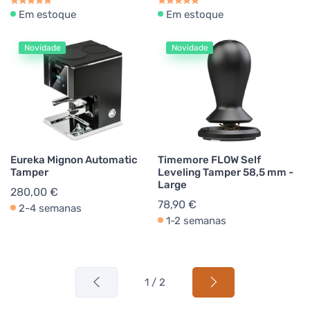
Em estoque
Em estoque
Novidade
Novidade
Eureka Mignon Automatic
Timemore FLOW Self
Tamper
Leveling Tamper 58,5 mm -
Large
280,00 €
78,90 €
2-4 semanas
1-2 semanas
1 / 2