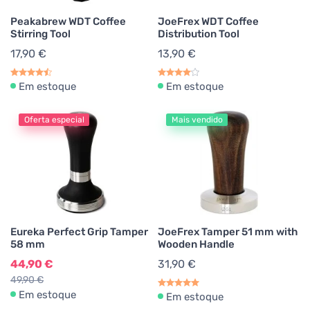
Peakabrew WDT Coffee
JoeFrex WDT Coffee
Stirring Tool
Distribution Tool
17,90 €
13,90 €
Em estoque
Em estoque
Oferta especial
Mais vendido
Eureka Perfect Grip Tamper
JoeFrex Tamper 51 mm with
58 mm
Wooden Handle
44,90 €
31,90 €
49,90 €
Em estoque
Em estoque