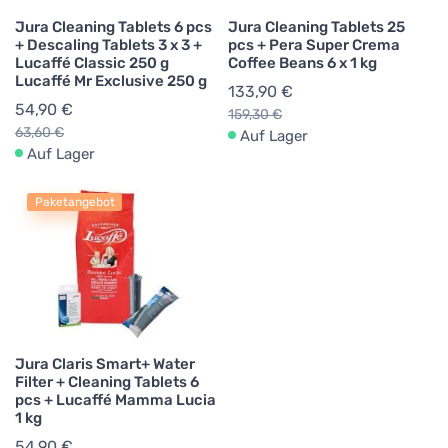
Jura Cleaning Tablets 6 pcs
Jura Cleaning Tablets 25
+ Descaling Tablets 3 x 3 +
pcs + Pera Super Crema
Lucaffé Classic 250 g
Coffee Beans 6 x 1 kg
Lucaffé Mr Exclusive 250 g
133,90 €
54,90 €
159,30 €
63,60 €
Auf Lager
Auf Lager
Paketangebot
Jura Claris Smart+ Water
Filter + Cleaning Tablets 6
pcs + Lucaffé Mamma Lucia
1 kg
54,90 €