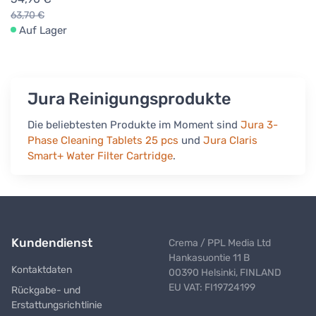
63,70 €
Auf Lager
Jura Reinigungsprodukte
Die beliebtesten Produkte im Moment sind
Jura 3-
Phase Cleaning Tablets 25 pcs
und
Jura Claris
Smart+ Water Filter Cartridge
.
Kundendienst
Crema / PPL Media Ltd
Hankasuontie 11 B
Kontaktdaten
00390 Helsinki, FINLAND
EU VAT: FI19724199
Rückgabe- und
Erstattungsrichtlinie