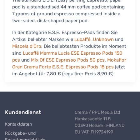
The standard E.S.E. (Easy Serving Espresso) paper
pod is a standardised 44 mm coffee pod containing
7 grams of ground espresso compressed inside a
two-sided, disk-shaped paper pod.
In der Kategorie E.S.E. Espresso-Pads finden Sie
Artikel beliebter Marken wie
Lucaffé
,
Unknown
und
Miscela d'Oro
. Die beliebtesten Produkte im Moment
sind
Lucaffé Mamma Lucia ESE Espresso Pods 150
pcs
und
Mix Of ESE Espresso Pods 50 pcs
.
Mokaflor
Gran Crema Forte E.S.E. Espresso Pods 18 pcs
jetzt
im Angebot für 7,80 € (regulärer Preis 8,90 €).
Kundendienst
Crema / PPL Media Ltd
Hankasuontie 11 B
Kontaktdaten
00390 Helsinki, FINLAND
EU VAT: FI19724199
Rückgabe- und
Erstattungsrichtlinie