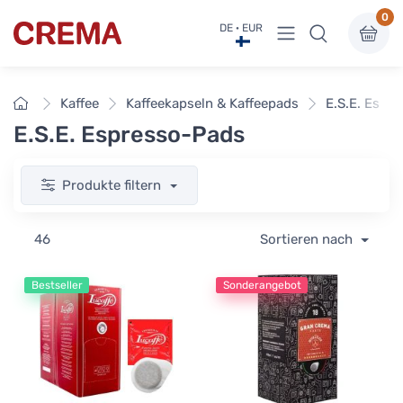
0
Menü anzeigen
DE · EUR
Crema
Startseite
Kaffee
Kaffeekapseln & Kaffeepads
E.S.E. Espr
E.S.E. Espresso-Pads
Produkte filtern
46
Sortieren nach
Bestseller
Sonderangebot