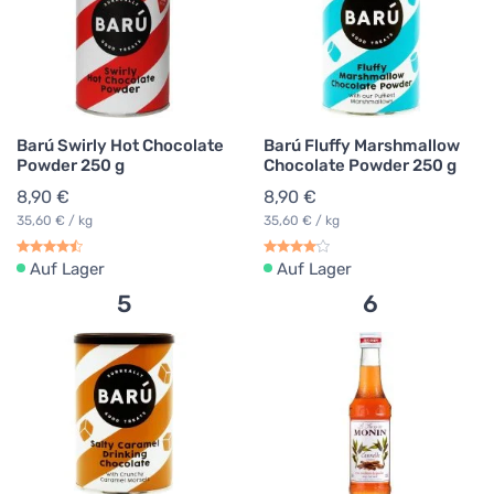
Barú Swirly Hot Chocolate
Barú Fluffy Marshmallow
Powder 250 g
Chocolate Powder 250 g
8,90 €
8,90 €
35,60 € / kg
35,60 € / kg
Auf Lager
Auf Lager
5
6