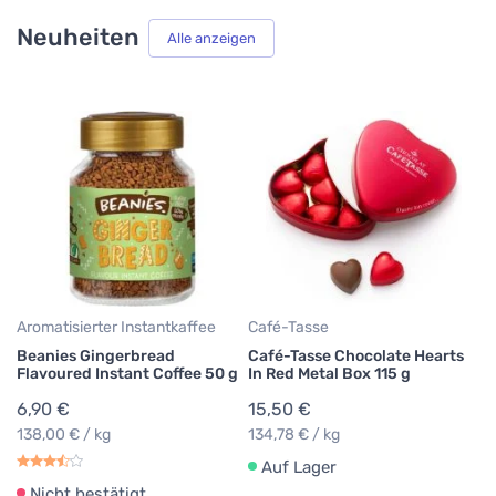
Neuheiten
Alle anzeigen
Ka
B
Ch
9
39
Aromatisierter Instantkaffee
Café-Tasse
Beanies Gingerbread
Café-Tasse Chocolate Hearts
Flavoured Instant Coffee 50 g
In Red Metal Box 115 g
6,90 €
15,50 €
138,00 € / kg
134,78 € / kg
Auf Lager
Nicht bestätigt