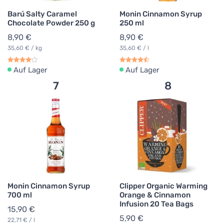
Barú Salty Caramel
Monin Cinnamon Syrup
Chocolate Powder 250 g
250 ml
8,90 €
8,90 €
35,60 € / kg
35,60 € / l
Auf Lager
Auf Lager
7
8
Monin Cinnamon Syrup
Clipper Organic Warming
700 ml
Orange & Cinnamon
Infusion 20 Tea Bags
15,90 €
5,90 €
22,71 € / l