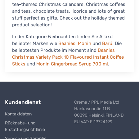
tea-themed Christmas calendars, Christmas coffees
and teas, chocolate treats, licorice and lots of great
stuff perfect as gifts. Check out the holiday themed
product selection!
In der Kategorie Weihnachten finden Sie Artikel
beliebter Marken wie
Beanies
,
Monin
und
Barú
. Die
beliebtesten Produkte im Moment sind
Beanies
Christmas Variety Pack 10 Flavoured Instant Coffee
Sticks
und
Monin Gingerbread Syrup 700 ml
.
Kundendienst
Crema / PPL Media Ltd
Hankasuontie 11 B
Kontaktdaten
00390 Helsinki, FINLAND
EU VAT: FI19724199
Rückgabe- und
Erstattungsrichtlinie
Service und Garantie