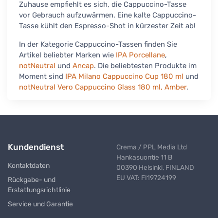
Zuhause empfiehlt es sich, die Cappuccino-Tasse
vor Gebrauch aufzuwärmen. Eine kalte Cappuccino-
Tasse kühlt den Espresso-Shot in kürzester Zeit ab!
In der Kategorie Cappuccino-Tassen finden Sie
Artikel beliebter Marken wie
IPA Porcellane
,
notNeutral
und
Ancap
. Die beliebtesten Produkte im
Moment sind
IPA Milano Cappuccino Cup 180 ml
und
notNeutral Vero Cappuccino Glass 180 ml, Amber
.
Kundendienst
Crema / PPL Media Ltd
Hankasuontie 11 B
Kontaktdaten
00390 Helsinki, FINLAND
EU VAT: FI19724199
Rückgabe- und
Erstattungsrichtlinie
Service und Garantie