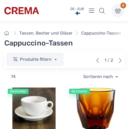
0
Menü anzeigen
DE · EUR
Crema
Startseite
Tassen, Becher und Gläser
Cappuccino-Tassen
Cappuccino-Tassen
Produkte filtern
1 / 2
74
Sortieren nach
Bestseller
Bestseller