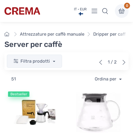
0
Visualizza menu
IT · EUR
Crema
Home
Attrezzature per caffè manuale
Dripper per caffè &
Server per caffè
Filtra prodotti
1 / 2
51
Ordina per
Bestseller