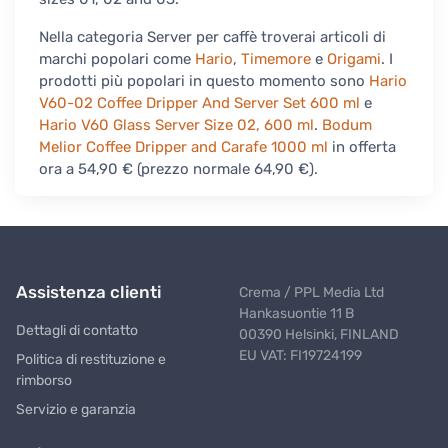
Nella categoria Server per caffè troverai articoli di
marchi popolari come
Hario
,
Timemore
e
Origami
. I
prodotti più popolari in questo momento sono
Hario
V60-02 Coffee Dripper And Server Set 600 ml
e
Hario V60 Glass Server Size 02, 600 ml
.
Bodum
Melior Coffee Dripper and Carafe 1000 ml
in offerta
ora a 54,90 € (prezzo normale 64,90 €).
Assistenza clienti
Crema / PPL Media Ltd
Hankasuontie 11 B
Dettagli di contatto
00390 Helsinki, FINLAND
EU VAT: FI19724199
Politica di restituzione e
rimborso
Servizio e garanzia