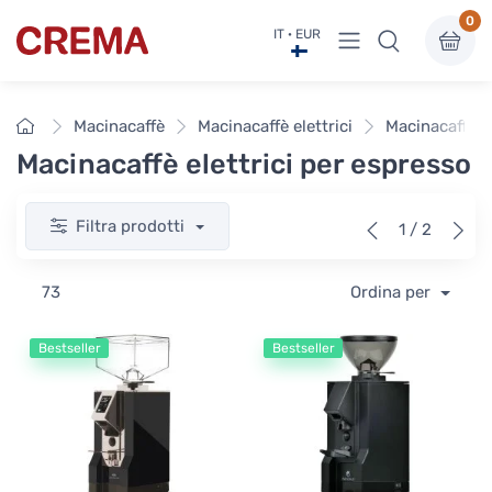
0
Visualizza menu
IT · EUR
Crema
Home
Macinacaffè
Macinacaffè elettrici
Macinacaffè e
Macinacaffè elettrici per espresso
Filtra prodotti
1 / 2
73
Ordina per
Bestseller
Bestseller