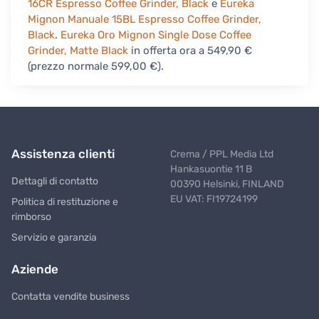
16CR Espresso Coffee Grinder, Black
e
Eureka
Mignon Manuale 15BL Espresso Coffee Grinder,
Black
.
Eureka Oro Mignon Single Dose Coffee
Grinder, Matte Black
in offerta ora a 549,90 €
(prezzo normale 599,00 €).
Assistenza clienti
Crema / PPL Media Ltd
Hankasuontie 11 B
Dettagli di contatto
00390 Helsinki, FINLAND
EU VAT: FI19724199
Politica di restituzione e
rimborso
Servizio e garanzia
Aziende
Contatta vendite business