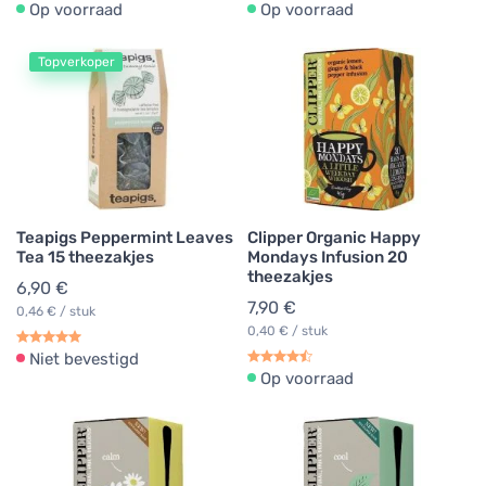
Op voorraad
Op voorraad
Topverkoper
Teapigs Peppermint Leaves
Clipper Organic Happy
Tea 15 theezakjes
Mondays Infusion 20
theezakjes
6,90 €
7,90 €
0,46 € / stuk
0,40 € / stuk
Niet bevestigd
Op voorraad