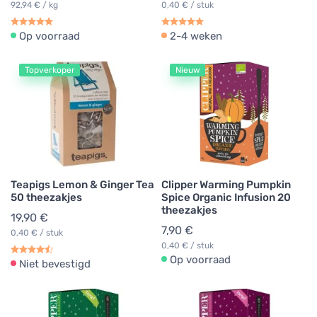
92,94 € / kg
0,40 € / stuk
Op voorraad
2-4 weken
Topverkoper
Nieuw
Teapigs Lemon & Ginger Tea
Clipper Warming Pumpkin
50 theezakjes
Spice Organic Infusion 20
theezakjes
19,90 €
7,90 €
0,40 € / stuk
0,40 € / stuk
Op voorraad
Niet bevestigd