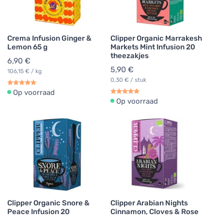
Crema Infusion Ginger &
Clipper Organic Marrakesh
Lemon 65 g
Markets Mint Infusion 20
theezakjes
6,90 €
5,90 €
106,15 € / kg
0,30 € / stuk
Op voorraad
Op voorraad
Clipper Organic Snore &
Clipper Arabian Nights
Peace Infusion 20
Cinnamon, Cloves & Rose