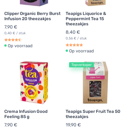
Clipper Organic Berry Burst
Teapigs Liquorice &
Infusion 20 theezakjes
Peppermint Tea 15
theezakjes
7,90 €
8,40 €
0,40 € / stuk
0,56 € / stuk
Op voorraad
Op voorraad
Topverkoper
Crema Infusion Good
Teapigs Super Fruit Tea 50
Feeling 85 g
theezakjes
7,90 €
19,90 €