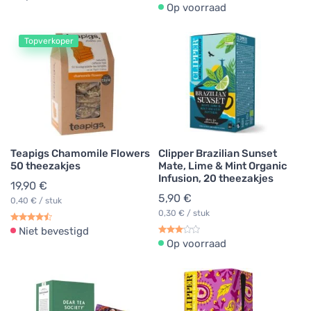
Op voorraad
Topverkoper
Teapigs Chamomile Flowers
Clipper Brazilian Sunset
50 theezakjes
Mate, Lime & Mint Organic
Infusion, 20 theezakjes
19,90 €
5,90 €
0,40 € / stuk
0,30 € / stuk
Niet bevestigd
Op voorraad