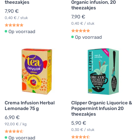
theezakjes
Organic infusion, 20
theezakjes
7,90 €
7,90 €
0,40 € / stuk
0,40 € / stuk
Op voorraad
Op voorraad
Crema Infusion Herbal
Clipper Organic Liquorice &
Lemonade 75 g
Peppermint Infusion 20
theezakjes
6,90 €
5,90 €
92,00 € / kg
0,30 € / stuk
Op voorraad