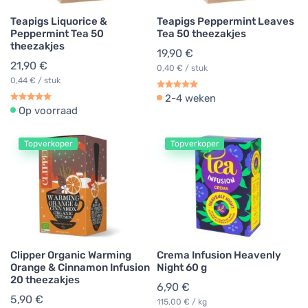
Teapigs Liquorice &
Teapigs Peppermint Leaves
Peppermint Tea 50
Tea 50 theezakjes
theezakjes
19,90 €
21,90 €
0,40 € / stuk
0,44 € / stuk
2-4 weken
Op voorraad
Topverkoper
Topverkoper
Clipper Organic Warming
Crema Infusion Heavenly
Orange & Cinnamon Infusion
Night 60 g
20 theezakjes
6,90 €
5,90 €
115,00 € / kg