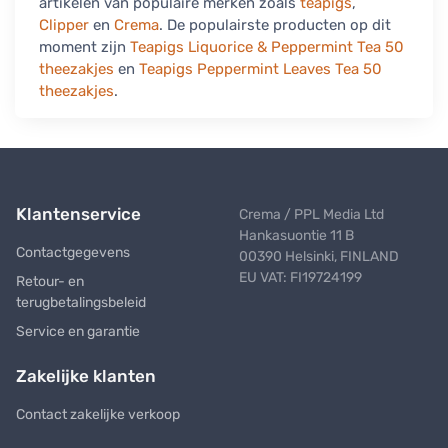
artikelen van populaire merken zoals
teapigs
,
Clipper
en
Crema
. De populairste producten op dit
moment zijn
Teapigs Liquorice & Peppermint Tea 50
theezakjes
en
Teapigs Peppermint Leaves Tea 50
theezakjes
.
Klantenservice
Crema / PPL Media Ltd
Hankasuontie 11 B
Contactgegevens
00390 Helsinki, FINLAND
EU VAT: FI19724199
Retour- en
terugbetalingsbeleid
Service en garantie
Zakelijke klanten
Contact zakelijke verkoop