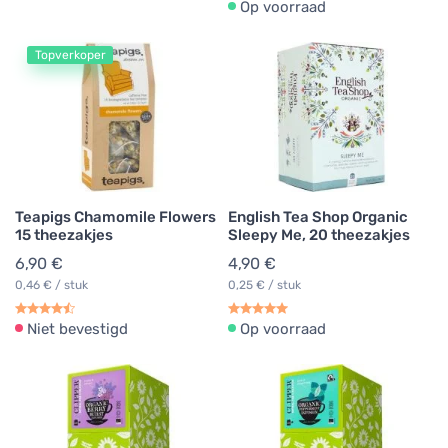
Op voorraad
Topverkoper
Teapigs Chamomile Flowers
English Tea Shop Organic
15 theezakjes
Sleepy Me, 20 theezakjes
6,90 €
4,90 €
0,46 € / stuk
0,25 € / stuk
Niet bevestigd
Op voorraad