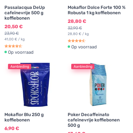
Passalacqua DeUp
Mokaflor Dolce Forte 100 %
cafeïnevrije 500 g
Robusta 1 kg koffiebonen
koffiebonen
28,80 €
20,50 €
32,90 €
23,90 €
28,80 € / kg
41,00 € / kg
Op voorraad
Op voorraad
Aanbieding
Aanbieding
Mokaflor Blu 250 g
Poker Decaffeinato
koffiebonen
cafeïnevrije koffiebonen
500 g
6,90 €