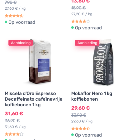
13,60 €
7,90 €
15,90 €
27,60 € / kg
27,20 € / kg
Op voorraad
Op voorraad
Aanbieding
Aanbieding
Miscela d'Oro Espresso
Mokaflor Nero 1 kg
Decaffeinato cafeïnevrije
koffiebonen
koffiebonen 1 kg
29,60 €
31,60 €
33,90 €
36,90 €
29,60 € / kg
31,60 € / kg
Op voorraad