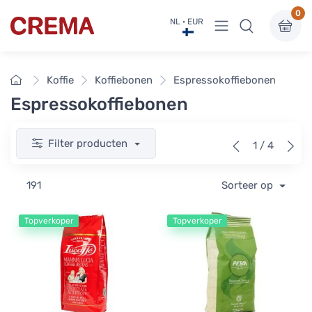
0
Menu bekijken
NL · EUR
Crema
Home
Koffie
Koffiebonen
Espressokoffiebonen
Espressokoffiebonen
Filter producten
1 / 4
191
Sorteer op
Topverkoper
Topverkoper