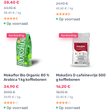
38,40 €
24,90 €
44,90 €
42,60 € / kg
38,40 € / kg
Op voorraad
Op voorraad
Aanbieding
Aanbieding
Mokaflor Bio Organic 80 %
MokaSirs D cafeïnevrije 500
Arabica 1 kg koffiebonen
g koffiebonen
34,90 €
16,20 €
39,90 €
18,90 €
34,90 € / kg
32,40 € / kg
Op voorraad
Op voorraad