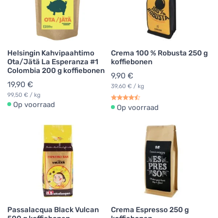
Helsingin Kahvipaahtimo
Crema 100 % Robusta 250 g
Ota/Jätä La Esperanza #1
koffiebonen
Colombia 200 g koffiebonen
9,90 €
19,90 €
39,60 € / kg
99,50 € / kg
Op voorraad
Op voorraad
Passalacqua Black Vulcan
Crema Espresso 250 g