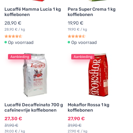
Lucaffé Mamma Lucia 1 kg
Pera Super Crema 1 kg
koffiebonen
koffiebonen
28,90 €
19,90 €
28,90 € / kg
19,90 € / kg
Op voorraad
Op voorraad
Aanbieding
Aanbieding
Lucaffé Decaffeinato 700 g
Mokaflor Rossa 1 kg
cafeïnevrije koffiebonen
koffiebonen
27,30 €
27,90 €
31,90 €
31,90 €
39,00 € / kg
27,90 € / kg