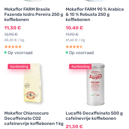
Mokaflor FARM Brasile
Mokaflor FARM 90 % Arabica
Fazenda Isidro Pereira 250 g
& 10 % Robusta 250 g
koffiebonen
koffiebonen
11,30 €
10,40 €
12,90 €
11,90 €
45,20 € / kg
41,60 € / kg
Op voorraad
Op voorraad
Aanbieding
Aanbieding
Mokaflor Chiaroscuro
Lucaffé Decaffeinato 500 g
Decaffeinato CO2
cafeïnevrije koffiebonen
cafeïnevrije koffiebonen 1 kg
21,30 €