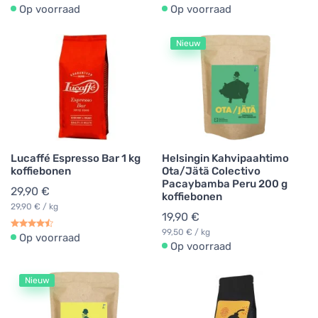
Op voorraad
Op voorraad
Nieuw
Lucaffé Espresso Bar 1 kg
Helsingin Kahvipaahtimo
koffiebonen
Ota/Jätä Colectivo
Pacaybamba Peru 200 g
29,90 €
koffiebonen
29,90 € / kg
19,90 €
99,50 € / kg
Op voorraad
Op voorraad
Nieuw