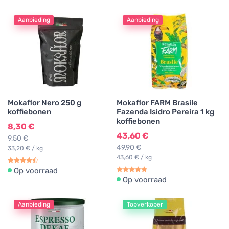
Aanbieding
Aanbieding
Mokaflor Nero 250 g
Mokaflor FARM Brasile
koffiebonen
Fazenda Isidro Pereira 1 kg
koffiebonen
8,30 €
43,60 €
9,50 €
49,90 €
33,20 € / kg
43,60 € / kg
Op voorraad
Op voorraad
Aanbieding
Topverkoper