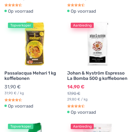
Op voorraad
Op voorraad
Topverkoper
Aanbieding
Passalacqua Mehari 1 kg
Johan & Nyström Espresso
koffiebonen
La Bomba 500 g koffiebonen
31,90 €
14,90 €
31,90 € / kg
17,90 €
29,80 € / kg
Op voorraad
Op voorraad
Topverkoper
Aanbieding