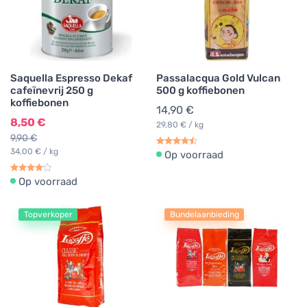
Saquella Espresso Dekaf
Passalacqua Gold Vulcan
cafeïnevrij 250 g
500 g koffiebonen
koffiebonen
14,90 €
8,50 €
29,80 € / kg
9,90 €
34,00 € / kg
Op voorraad
Op voorraad
Topverkoper
Bundelaanbieding