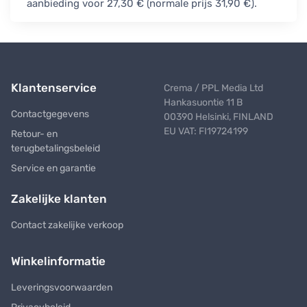
aanbieding voor 27,30 € (normale prijs 31,90 €).
Klantenservice
Crema / PPL Media Ltd
Hankasuontie 11 B
Contactgegevens
00390 Helsinki, FINLAND
EU VAT: FI19724199
Retour- en
terugbetalingsbeleid
Service en garantie
Zakelijke klanten
Contact zakelijke verkoop
Winkelinformatie
Leveringsvoorwaarden