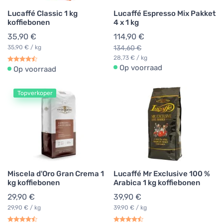
Lucaffé Classic 1 kg
Lucaffé Espresso Mix Pakket
koffiebonen
4 x 1 kg
35,90 €
114,90 €
35,90 € / kg
134,60 €
28,73 € / kg
Op voorraad
Op voorraad
Topverkoper
Miscela d'Oro Gran Crema 1
Lucaffé Mr Exclusive 100 %
kg koffiebonen
Arabica 1 kg koffiebonen
29,90 €
39,90 €
29,90 € / kg
39,90 € / kg