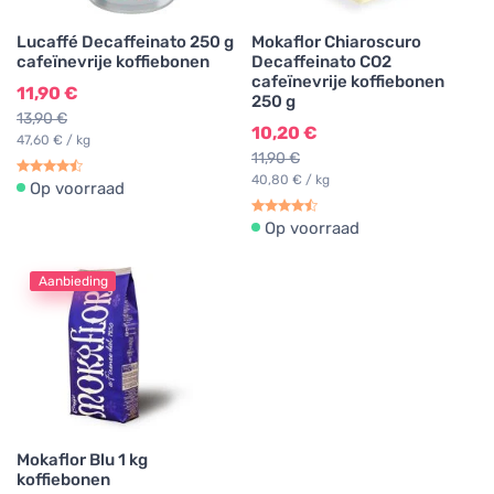
Lucaffé Decaffeinato 250 g
Mokaflor Chiaroscuro
cafeïnevrije koffiebonen
Decaffeinato CO2
cafeïnevrije koffiebonen
11,90 €
250 g
13,90 €
10,20 €
47,60 € / kg
11,90 €
40,80 € / kg
Op voorraad
Op voorraad
Aanbieding
Mokaflor Blu 1 kg
koffiebonen