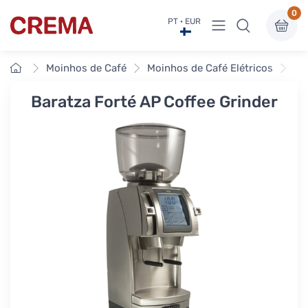
0
Ver menu
PT · EUR
Crema
Início
Moinhos de Café
Moinhos de Café Elétricos
Mo
Baratza Forté AP Coffee Grinder