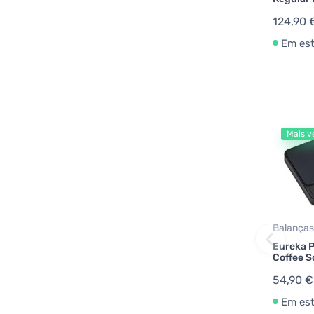
124,90 
Em es
Mais v
Balanças
Eureka P
Coffee S
54,90 €
Em es