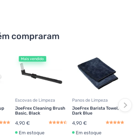
bém compraram
Mais vendido
Tape
Com
Joe
Tamp
9,9
Escovas de Limpeza
Panos de Limpeza
Em
up
JoeFrex Cleaning Brush
JoeFrex Barista Towel,
Basic, Black
Dark Blue
4,90 €
4,90 €
Em estoque
Em estoque