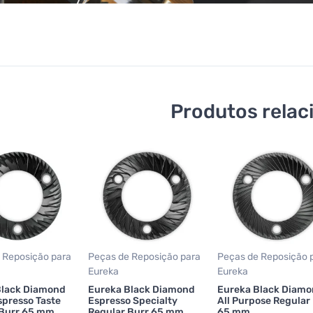
Produtos relac
 Reposição para
Peças de Reposição para
Peças de Reposição 
Eureka
Eureka
Black Diamond
Eureka Black Diamond
Eureka Black Diam
Espresso Taste
Espresso Specialty
All Purpose Regular
 Burr 65 mm
Regular Burr 65 mm
65 mm