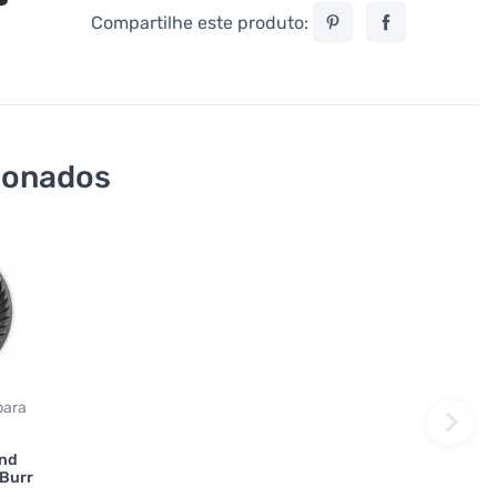
Compartilhe este produto:
ionados
para
ond
 Burr