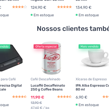
€
124,90 €
134,90 €
toque
Em estoque
Em estoque
Nossos clientes tam
endido
Oferta especial
Mais vendido
 para Café
Café Descafeinado
Xícaras de Espresso
recisa Digital
Lucaffé Decaffeinato
IPA Alba Espresso C
cale
250 g Coffee Beans
80 ml
11,90 €
6,90 €
13,90 €
toque
Em estoque
47,60 € / kg