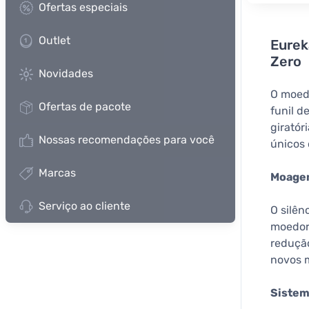
Ofertas especiais
Outlet
Eurek
Zero
Novidades
O moed
Ofertas de pacote
funil d
giratór
Nossas recomendações para você
únicos 
Marcas
Moagem
Serviço ao cliente
O silên
moedor 
redução
novos 
Sistem