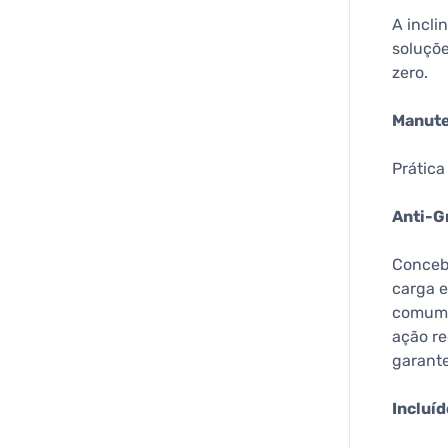
A incli
soluçõe
zero.
Manute
Prática
Anti-G
Concebi
carga e
comum 
ação re
garante
Incluíd