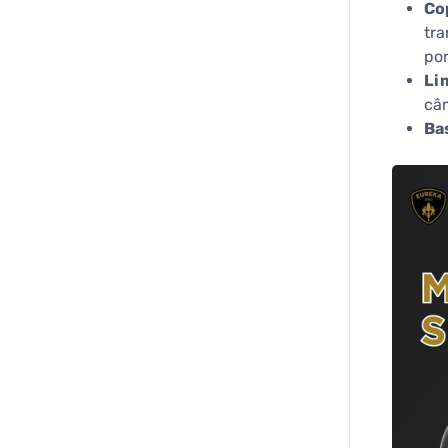
Co
tra
por
Li
câ
Ba