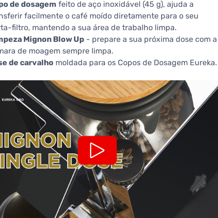
po de dosagem
feito de aço inoxidável (45 g), ajuda a
nsferir facilmente o café moído diretamente para o seu
ta-filtro, mantendo a sua área de trabalho limpa.
mpeza Mignon Blow Up
- prepare a sua próxima dose com a
mara de moagem sempre limpa.
se de carvalho
moldada para os Copos de Dosagem Eureka.