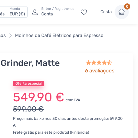
0
Moeda
Entrar / Registrar-se
Cesta
uês
EUR (€)
Conta
cos
Moinhos de Café Elétricos para Espresso
Grinder, Matte
6
avaliações
Oferta especial
549,90 €
com IVA
599,00 €
Preço mais baixo nos 30 dias antes desta promoção: 599,00
€
Frete grátis para este produto! (Finlândia)