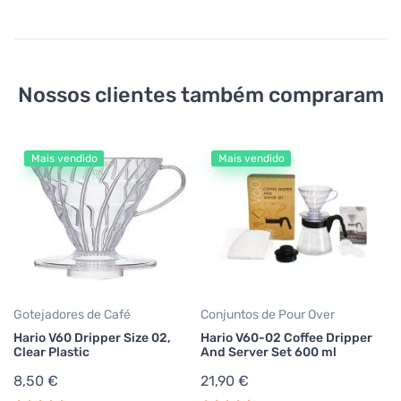
Nossos clientes também compraram
Mais vendido
Mais vendido
Ae
Ae
pa
7
0,
Gotejadores de Café
Conjuntos de Pour Over
Hario V60 Dripper Size 02,
Hario V60-02 Coffee Dripper
Clear Plastic
And Server Set 600 ml
8,50 €
21,90 €