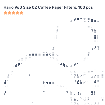
Hario V60 Size 02 Coffee Paper Filters, 100 pcs
⠀⠀⠀⠀⠀⠀⠀⠀⠀⠀⠀⠀⠀⠀⠀⠀⠀⠀⠀⠀⠀⠀⠀⢀⡴⠞⠛⠉⢙⡙⡛⣶⣤⣀⠀⠀
⠀⠀⠀⠀⠀⠀⠀⠀⠀⠀⠀⠀⠀⠀⠀⠀⠀⠀⠀⣴⠋⠀⠀⠀⢰⠁⠀⠀⠉⢻⣷⡀⠀⠀⠀⠀
⠀⠀⠀⠀⠀⠀⠀⠀⠀⠀⠀⠀⠀⠀⠀⠀⠀⠀⢰⠇⠀⠀⠀⠀⠘⠀⠀⠀⠀⠀⠀⠹⣷⠀⠀⠀
⠀⠀⠀⠀⠀⠀⠀⠀⠀⠀⠀⠀⠀⠀⠀⠀⠀⠀⣼⠀⠀⠀⠀⠀⠀⠀⠀⠀⠀⠀⠀⠀⣿⡇⠀⠀
⠀⠀⠀⠀⠀⠀⠀⠀⠀⠀⠀⠀⠀⠀⠀⠀⠀⠀⡏⠀⠀⠀⠀⠀⠀⠀⠀⠀⠀⠀⠀⠀⡟⡇⠀⠀
⠀⠀⠀⠀⠀⠀⠀⠀⠀⠀⠀⠀⠀⠀⠀⠀⠀⣰⠃⠀⠀⠀⠀⠀⠀⠀⠀⠀⠀⠀⠀⢠⠜⢹⠇⠀
⠀⠀⠀⠀⠀⠀⠀⠀⣀⣤⣶⣶⣶⣮⣭⣵⢖⣿⡤⣀⠀⠀⠀⠀⠀⠀⠀⠀⠀⢠⡟⠀⠀⠀⠀⠀
⠀⠀⠀⠀⠀⣠⣶⣾⠛⠉⠀⠀⠀⠀⠀⠀⠈⠙⢲⣄⠀⠀⠀⠀⠀⠀⠀⠀⣰⠟⠀⠀⠀⠀⠀⠀
⠀⠀⠀⢀⣴⠟⠁⠀⠀⠀⠀⠀⠀⠀⠀⠀⠀⠀⠀⠈⠚⢷⣄⣀⣴⠞⠁⠀⠀⠀⠀⠀⠀⠀⠀⠀
⠀⠀⣠⠟⠁⠀⠀⠀⠀⠀⠀⠀⠀⠀⠀⠀⠀⠀⠀⠀⠀⠀⠉⢪⣻⣄⠀⠀⣀⣀⣤⠤⠒⠛⠟⠯
⠀⣼⠋⠀⠀⠀⠀⠀⠀⠃⠀⠀⠀⠀⠀⠀⠀⠀⠀⠀⠀⠀⠀⠀⠙⡝⣧⠔⠋⠁⠀⣠⡔⣶⣿⣿
⣼⠁⠀⠀⠀⠀⠀⠀⠀⠀⠀⠀⠀⠀⡦⢤⣤⣤⡀⠀⠀⠀⠀⠀⠀⠘⣞⣧⡤⠒⠀⠀⠾⠛⠀⠀
⢰⠇⠀⠀⠀⠀⠀⠀⠀⠀⠀⠀⠀⠀⡜⠀⠀⠀⠈⠙⢳⣦⡀⠀⠀⠀⠀⠀⠀⠀⠀⠀⣸⣿⠀⠀
⡜⠀⠀⠀⠀⠀⠀⠀⠀⠀⠀⠀⠀⠀⠉⠀⠀⠀⠀⠀⠀⠀⠙⢿⣦⡀⢰⡄⠀⠀⠀⣻⡇⠀⠀⠀
⠀⠀⠀⠀⠀⠀⠀⠀⠀⠀⠀⠀⠀⠀⠀⠀⠀⠀⠀⠀⠀⠀⠀⠙⣿⣦⡀⠑⢄⣿⠇⠀⠀⠀⡜⣼
⠀⠀⠀⠀⠀⠀⠀⠀⠀⠀⠁⠀⠀⠀⠀⠀⠀⠀⠀⠀⠀⠀⠀⠀⠙⣝⣦⠀⣠⡞⢢⡄⢜⣼⠁⣠