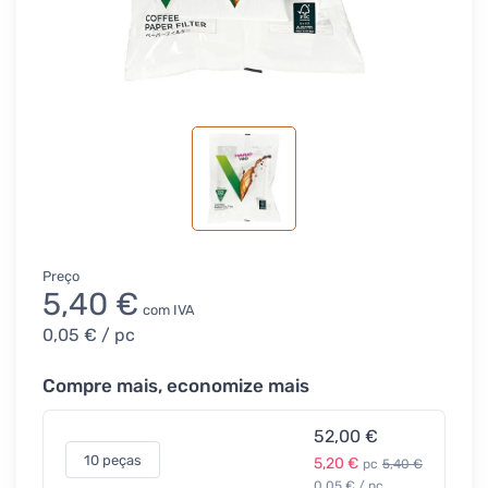
Preço
5,40 €
com IVA
0,05 €
/ pc
Compre mais, economize mais
52,00 €
10 peças
5,20 €
pc
5,40 €
0,05 € / pc