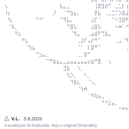
⢢⠀⠀⠀⠀⠀⠀⠀⠀⠀⠀⠀⠀⠀⠀⠀⣧⣄⣀⠀⠀⠀⠀⠀⠀⠀⢨⣿⣻⡾⠋⠀⣀⣁⡇⢰
⠸⡆⠀⠀⠀⠀⠀⠀⠀⠀⠀⠀⠀⠀⡸⠀⠀⠈⠙⣳⣦⡀⠀⠀⠀⠀⡿⣧⠀⢀⣀⣉⡉⡱⣿⣼
⠀⢳⡀⠀⠀⠀⠀⠀⠀⠉⠚⠁⠀⠀⠀⠀⠉⢻⣧⡄⠀⠀⠀⠀⠀⣰⡏⠈⠀⠀⠀⠉⠒⣹⣿⠟
⠀⠈⢷⡀⠀⠀⠀⠀⠀⠀⠀⠀⠀⠀⠀⠀⠀⠀⠙⣿⢧⠀⠀⠀⠀⣰⣿⢧⠀⠀⠀⠀⠢⤔⠁⠚
⠀⠀⠀⠻⣆⠀⠀⠀⠀⠀⠀⠀⠀⠀⠀⠀⠀⠀⠀⠈⢻⣄⠀⠀⢀⣴⣾⠟⢙⣷⣄⠀⠀⠀⠀⠀
⠀⠀⠀⠀⠀⠛⣆⠀⠀⠀⠀⠀⠀⠀⠀⠀⠀⠀⠀⠀⠀⢀⣸⠏⢤⡞⠛⠉⠀⠀⠀⠀⢀⣠⠈⠻
⠀⠀⠀⠀⠀⠀⠈⢳⣦⠀⠀⠀⠀⠀⠀⠀⠀⠀⠀⠀⠀⠈⠁⠀⡇⣿⠛⠉⠀⠀⠀⠀⠀⠀⠀⢀
⠀⠀⠀⠀⠀⠀⠀⠀⠀⠙⣲⣤⡀⠀⠀⠀⠀⠀⠀⠀⠀⢀⡀⣿⠋⠀⠀⠀⠀⠀⠀⠀⠀⠀⠀⠀
⠀⠀⠀⠀⠀⠀⠀⠀⠀⠀⠀⠀⠉⠛⣷⣦⣄⣀⣤⣤⣤⣠⣤⣤⡴⣶⠛⣿⠀⠀⢢⠀⠀⠀⠀⠀
⠀⠀⠀⠀⠀⠀⠀⠀⠀⠀⠀⠀⠀⠀⠀⠀⠀⣹⣷⠀⠀⠱⡀⠀⠀⠀⠀⠀⠀⠀⠀⠀⠀⠀⠀⠀
⠀⠀⠀⠀⠀⠀⠀⠀⠀⠀⠀⠀⠀⠀⠀⠀⠀⠀⢳⡱⡀⠀⠀⠣⡀⠀⠀⠀⠀⠀⠀⠀⠀⠀⠀⠀
⠀⠀⠀⠀⠀⠀⠀⠀⠀⠀⠀⠀⠀⠀⠀⠀⠀⠀⠀⠹⣿⣆⠀⠀⠈⢢⡀⠀⠀⠀⠀⠀⠀⠀⠀⠀
⠀⠀⠀⠀⠀⠀⠀⠀⠀⠀⠀⠀⠀⠀⠀⠀⠀⠀⠀⠀⠀⠈⢳ⵄ⠀⠀⠀⠀⠀⠀⠀⠀⠀⠀⠀⠀
⠀⠀⠀⠀⠀⠀⠀⠀⠀⠀⠀⠀⠀⠀⠀⠀⠀⠀⠀⠀⠀⠀⠀⠀⠈⠻⢷⣦⣀⠀⠀⠀⠀⠀⠀⠀
⠀⠀⠀⠀⠀⠀⠀⠀⠀⠀⠀⠀⠀⠀⠀⠀⠀⠀⠀⠀⠀⠀⠀⠀⠀⠀⠀⠀⠙⠚⣕⣤⡀⠀⠀⠀
⠀⠀⠀⠀⠀⠀⠀⠀⠀⠀⠀⠀⠀⠀⠀⠀⠀⠀⠀⠀⠀⠀⠀⠀⠀⠀⠀⠀⠀⠀⠀⠀⠀⠉⠛⠓
V.L.
3.8.2026
A avaliação foi traduzida. Veja o original (finlandês).