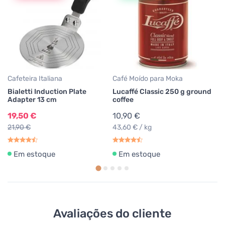
Gr
Lu
Ar
3
39
Cafeteira Italiana
Café Moído para Moka
Bialetti Induction Plate
Lucaffé Classic 250 g ground
Adapter 13 cm
coffee
19,50 €
10,90 €
21,90 €
43,60 € / kg
Em estoque
Em estoque
Avaliações do cliente