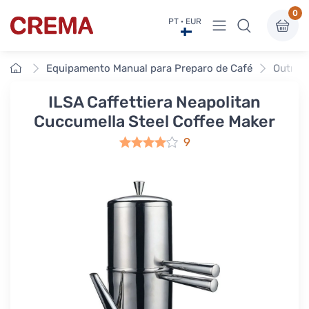
0
Ver menu
PT · EUR
Crema
Início
Equipamento Manual para Preparo de Café
Outros
ILSA Caffettiera Neapolitan
Cuccumella Steel Coffee Maker
9