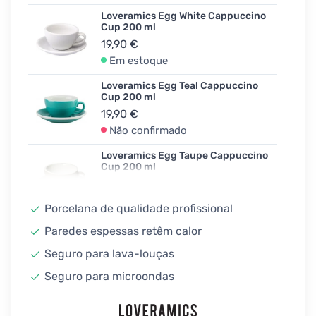
Loveramics Egg White Cappuccino
Cup 200 ml
19,90 €
Em estoque
Loveramics Egg Teal Cappuccino
Cup 200 ml
19,90 €
Não confirmado
Loveramics Egg Taupe Cappuccino
Cup 200 ml
19,90 €
Em estoque
Porcelana de qualidade profissional
Loveramics Egg River Blue
Paredes espessas retêm calor
Cappuccino Cup 200 ml
Seguro para lava-louças
19,90 €
Em estoque
Seguro para microondas
Loveramics Egg Red Cappuccino
Cup 200 ml