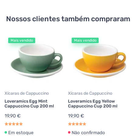
Nossos clientes também compraram
Mais vendido
Mais vendido
Xícaras de Cappuccino
Xícaras de Cappuccino
Xí
Loveramics Egg Mint
Loveramics Egg Yellow
L
Cappuccino Cup 200 ml
Cappuccino Cup 200 ml
C
19,90 €
19,90 €
1
Em estoque
Não confirmado