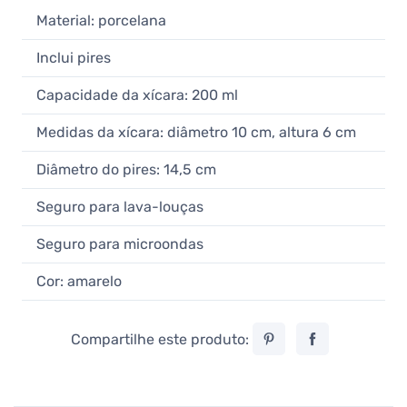
Loveramics Egg Caramel
Material: porcelana
Cappuccino Cup 200 ml
19,90 €
Inclui pires
Não confirmado
Capacidade da xícara: 200 ml
Loveramics Egg Brown Cappuccino
Cup 200 ml
Medidas da xícara: diâmetro 10 cm, altura 6 cm
19,90 €
Em estoque
Diâmetro do pires: 14,5 cm
Loveramics Egg Black Cappuccino
Seguro para lava-louças
Cup 200 ml
19,90 €
Seguro para microondas
Não confirmado
Cor: amarelo
Compartilhe este produto: