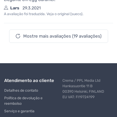
Lars
29.3.2021
A avaliação foi traduzida. Veja o original (sueco).
Mostre mais avaliações (19 avaliações)
Atendimento ao cliente
Crema / PPL Media Ltd
Hankasuontie 11 B
Detalhes de contato
00390 Helsinki, FINLAND
EU VAT: FI19724199
Política de devolução e
reembolso
Serviço e garantia