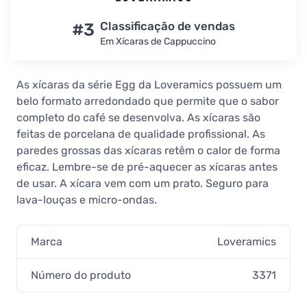
19,90 €
Em estoque
#3
Classificação de vendas
Em Xícaras de Cappuccino
Loveramics Egg Mint Cappuccino
Cup 200 ml
19,90 €
As xícaras da série Egg da Loveramics possuem um
Em estoque
belo formato arredondado que permite que o sabor
Loveramics Egg Gunpowder
completo do café se desenvolva. As xícaras são
Cappuccino Cup 200 ml
feitas de porcelana de qualidade profissional. As
19,90 €
paredes grossas das xícaras retêm o calor de forma
Em estoque
eficaz. Lembre-se de pré-aquecer as xícaras antes
de usar. A xícara vem com um prato. Seguro para
Loveramics Egg Granite Cappuccino
Cup 200 ml
lava-louças e micro-ondas.
19,90 €
Em estoque
Marca
Loveramics
Loveramics Egg Denim Cappuccino
Cup 200 ml
Número do produto
3371
19,90 €
Em estoque