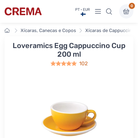
0
Ver menu
PT · EUR
Crema
Início
Xícaras, Canecas e Copos
Xícaras de Cappuccino
Loveramics Egg Cappuccino Cup
200 ml
102