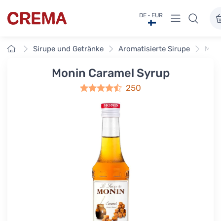
Menü anzei
DE · EUR
Crema
Startseite
Sirupe und Getränke
Aromatisierte Sirupe
Moni
Monin Caramel Syrup
250