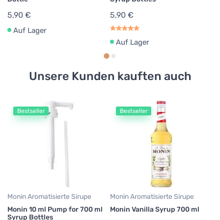
5,90 €
5,90 €
Auf Lager
Auf Lager
Unsere Kunden kauften auch
Bestseller
Bestseller
Mo
M
7
1
22
Monin Aromatisierte Sirupe
Monin Aromatisierte Sirupe
Monin 10 ml Pump for 700 ml
Monin Vanilla Syrup 700 ml
Syrup Bottles