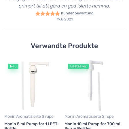
primärt till att göra en god islatte hemma.
Kundenbewertung
19.8.2021
Verwandte Produkte
Neu
Bestseller
Mo
Mo
Sy
5
Monin Aromatisierte Sirupe
Monin Aromatisierte Sirupe
Monin 5 ml Pump for 1 l PET-
Monin 10 ml Pump for 700 ml
Bottle
Syrup Bottles