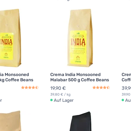
dia Monsooned
Crema India Monsooned
Crem
 kg Coffee Beans
Malabar 500 g Coffee Beans
Coff
19,90 €
39,9
39,80 € / kg
39,90
r
Auf Lager
Au