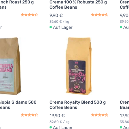
nch Roast 250 g
Crema 100 % Robusta 250 g
Crem
ans
Coffee Beans
Coff
9,90 €
9,90
39,60 € / kg
39,60
r
Auf Lager
Au
iopia Sidamo 500
Crema Royalty Blend 500 g
Crem
Beans
Coffee Beans
Bea
19,90 €
17,9
39,80 € / kg
35,80
r
Auf Lager
Au