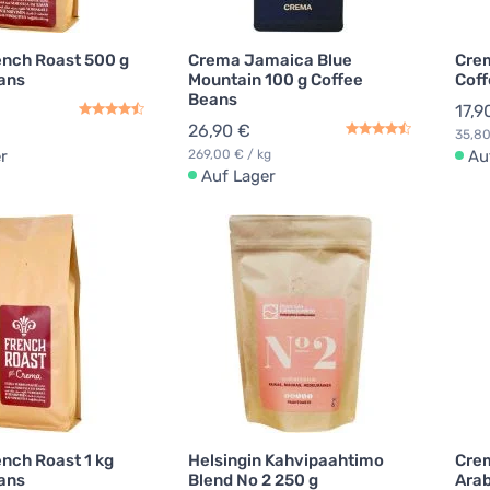
nch Roast 500 g
Crema Jamaica Blue
Cre
ans
Mountain 100 g Coffee
Coff
Beans
17,9
26,90 €
35,80
r
269,00 € / kg
Au
Auf Lager
nch Roast 1 kg
Helsingin Kahvipaahtimo
Cre
ans
Blend No 2 250 g
Arab