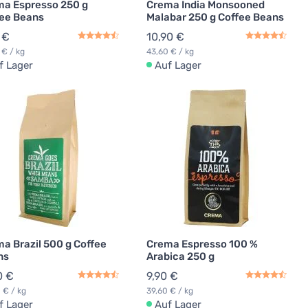
a Espresso 250 g
Crema India Monsooned
ee Beans
Malabar 250 g Coffee Beans
 €
10,90 €
 € / kg
43,60 € / kg
f Lager
Auf Lager
a Brazil 500 g Coffee
Crema Espresso 100 %
ns
Arabica 250 g
0 €
9,90 €
 € / kg
39,60 € / kg
f Lager
Auf Lager