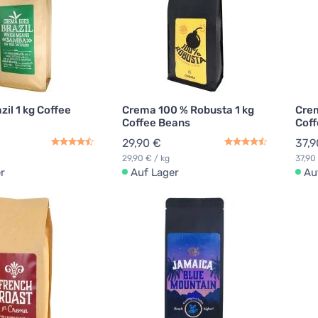
il 1 kg Coffee
Crema 100 % Robusta 1 kg
Crem
Coffee Beans
Coff
29,90 €
37,9
29,90 € / kg
37,90
r
Auf Lager
Au