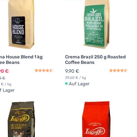
a House Blend 1 kg
Crema Brazil 250 g Roasted
ee Beans
Coffee Beans
90 €
9,90 €
0 €
39,60 € / kg
Auf Lager
 € / kg
f Lager