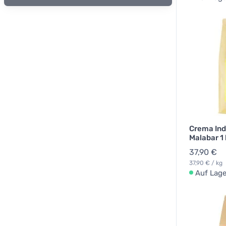
Crema In
Malabar 1
37,90 €
37,90 € / kg
Auf Lage