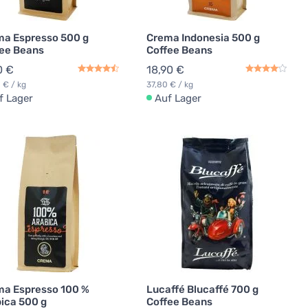
ma Espresso 500 g
Crema Indonesia 500 g
ee Beans
Coffee Beans
0 €
18,90 €
 € / kg
37,80 € / kg
f Lager
Auf Lager
ma Espresso 100 %
Lucaffé Blucaffé 700 g
ica 500 g
Coffee Beans