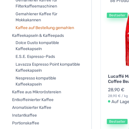
Gemahlener Kaffee für
56 Produ
Filterkaffeemaschinen
Gemahlener Kaffee für
Bestseller
Mokkakannen
Kaffee auf Bestellung gemahlen
Kaffeekapseln & Kaffeepads
Dolce Gusto kompatible
Kaffeekapseln
E.S.E. Espresso-Pads
Lavazza Espresso Point kompatible
Kaffeekapseln
Lucaffé M
Nespresso kompatible
Coffee Be
Kaffeekapseln
28,90 €
Kaffee aus Mikroröstereien
28,90 € / kg
Entkoffeinierter Kaffee
Auf Lage
Aromatisierter Kaffee
Instantkaffee
Bestseller
Portionskaffee