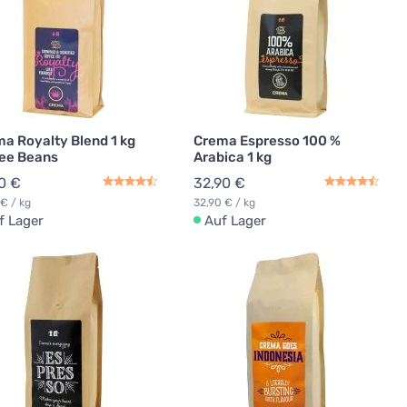
a Royalty Blend 1 kg
Crema Espresso 100 %
ee Beans
Arabica 1 kg
0 €
32,90 €
 € / kg
32,90 € / kg
f Lager
Auf Lager