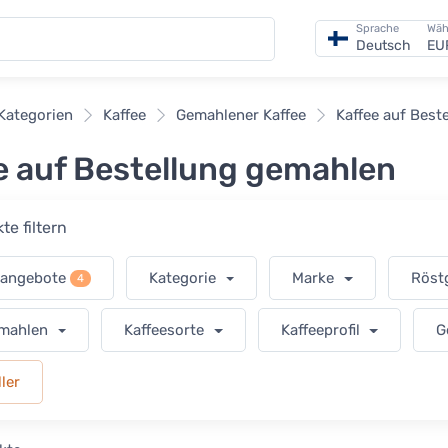
Sprache
Wäh
Deutsch
EU
e
 Kategorien
Kaffee
Gemahlener Kaffee
Kaffee auf Best
e auf Bestellung gemahlen
te filtern
rangebote
Kategorie
Marke
Röst
4
 mahlen
Kaffeesorte
Kaffeeprofil
G
ler