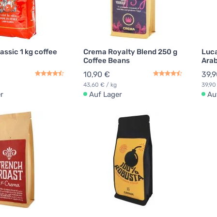
assic 1 kg coffee
Crema Royalty Blend 250 g
Luca
Coffee Beans
Arab
10,90 €
39,9
43,60 € / kg
39,90
r
Auf Lager
Au