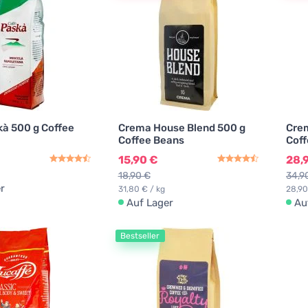
kà 500 g Coffee
Crema House Blend 500 g
Crem
Coffee Beans
Coff
15,90 €
28,
18,90 €
34,9
r
31,80 € / kg
28,90
Auf Lager
Au
Bestseller