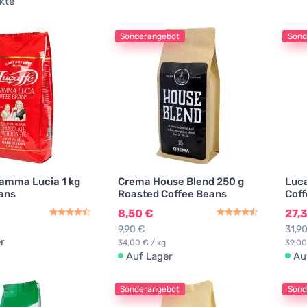
kte
Sonderangebot
Sond
amma Lucia 1 kg
Crema House Blend 250 g
Luca
ans
Roasted Coffee Beans
Coff
8,50 €
27,
9,90 €
31,9
r
34,00 € / kg
39,00
Auf Lager
Au
Sonderangebot
Sond