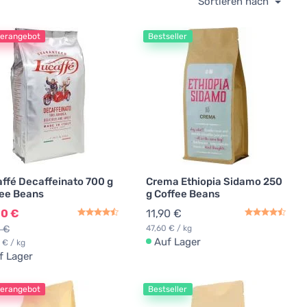
Sortieren nach
erangebot
Bestseller
ffé Decaffeinato 700 g
Crema Ethiopia Sidamo 250
ee Beans
g Coffee Beans
30 €
11,90 €
0 €
47,60 € / kg
Auf Lager
 € / kg
f Lager
erangebot
Bestseller