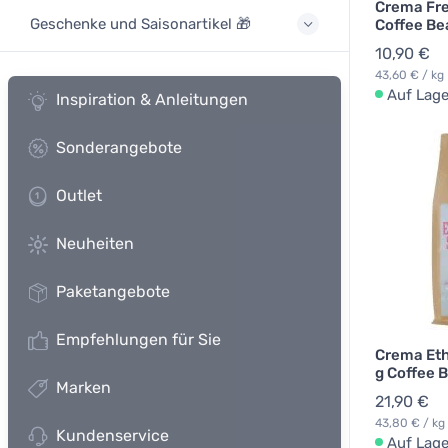
Crema Fre
Geschenke und Saisonartikel 🎁
Coffee Be
10,90 €
43,60 € / kg
Auf Lage
Inspiration & Anleitungen
Sonderangebote
Outlet
Neuheiten
Paketangebote
Empfehlungen für Sie
Crema Eth
g Coffee 
Marken
21,90 €
43,80 € / kg
Kundenservice
Auf Lage