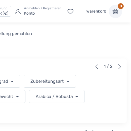
0
rung
Anmelden / Registrieren
Warenkorb
R (€)
Konto
ellung gemahlen
1 / 2
grad
Zubereitungsart
ewicht
Arabica / Robusta