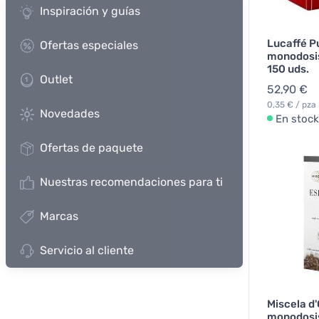
Inspiración y guías
Lucaffé Pu
Ofertas especiales
monodosis
150 uds.
Outlet
52,90 €
0,35 € / pza
Novedades
En stock
Ofertas de paquete
Nuestras recomendaciones para ti
Marcas
Servicio al cliente
Miscela d
monodosis 