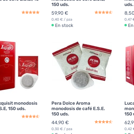
150 uds.
uds.
59,90 €
8,5
0,40 € / pza
0,47 
En stock
En
xquisit monodosis
Pera Dolce Aroma
Luca
S.E, 150 uds.
monodosis de café E.S.E.
mono
150 uds.
150 
44,90 €
62,
0,30 € / pza
0,42 