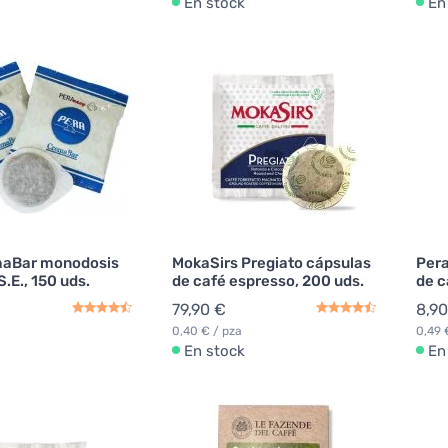
En stock
En
maBar monodosis
MokaSirs Pregiato cápsulas
Per
S.E., 150 uds.
de café espresso, 200 uds.
de c
79,90 €
8,90
0,40 € / pza
0,49 
En stock
En