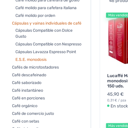
Café molido para cafetera de goteo
46 produ
Café molido para cafetera italiana
Café molido por orden
Más vendid
Cápsulas y vainas individuales de café
Cápsulas Compatible con Dolce
Gusto
Cápsulas Compatible con Nespresso
Cápsulas Lavazza Espresso Point
E.S.E. monodosis
Cafés de microtostadores
Café descafeinado
Lucaffé 
monodosis
Café saborizado
150 uds.
Café instantáneo
45,90 €
Café en porciones
0,31 € / pza
Café orgánico
En stock
Café de comercio justo
Café con setas
Más vendid