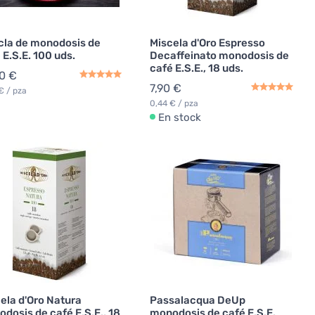
la de monodosis de
Miscela d'Oro Espresso
 E.S.E. 100 uds.
Decaffeinato monodosis de
café E.S.E., 18 uds.
0 €
7,90 €
€ / pza
0,44 € / pza
En stock
ela d'Oro Natura
Passalacqua DeUp
dosis de café E.S.E., 18
monodosis de café E.S.E.