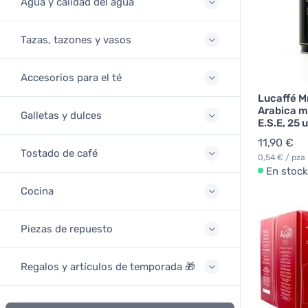
Agua y calidad del agua
Tazas, tazones y vasos
Accesorios para el té
Lucaffé M
Arabica m
Galletas y dulces
E.S.E, 25 
11,90 €
Tostado de café
0,54 € / pza
En stock
Cocina
Piezas de repuesto
Regalos y artículos de temporada 🎁