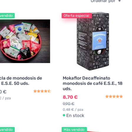
Ordenar por
vendido
Oferta especial
la de monodosis de
Mokaflor Decaffeinato
 E.S.E. 50 uds.
monodosis de café E.S.E., 18
uds.
0 €
8,70 €
€ / pza
9,90 €
0,48 € / pza
En stock
vendido
Más vendido