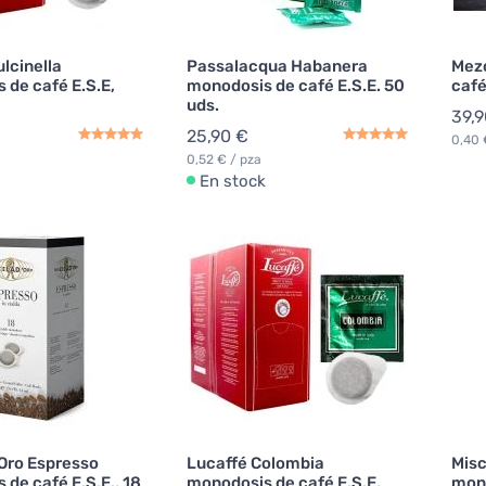
lcinella
Passalacqua Habanera
Mezc
 de café E.S.E,
monodosis de café E.S.E. 50
café
uds.
39,9
25,90 €
0,40 
0,52 € / pza
En stock
'Oro Espresso
Lucaffé Colombia
Misc
de café E.S.E., 18
monodosis de café E.S.E,
mono