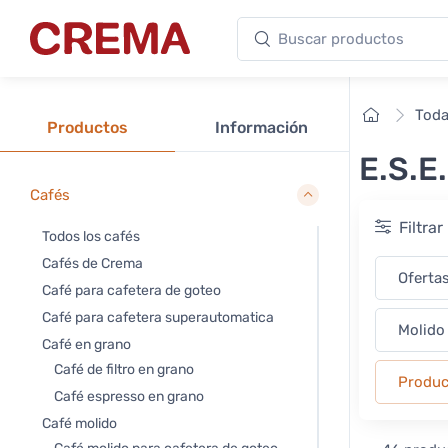
Buscar productos
Crema
Inicio
Toda
Productos
Información
E.S.E
Cafés
Filtra
Todos los cafés
Cafés de Crema
Oferta
Café para cafetera de goteo
Café para cafetera superautomatica
Molido
Café en grano
Café de filtro en grano
Produc
Café espresso en grano
Café molido