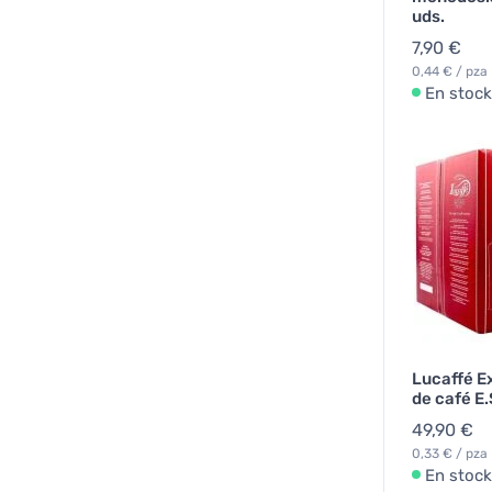
uds.
7,90 €
0,44 € / pza
En stock
Lucaffé E
de café E.
49,90 €
0,33 € / pza
En stock