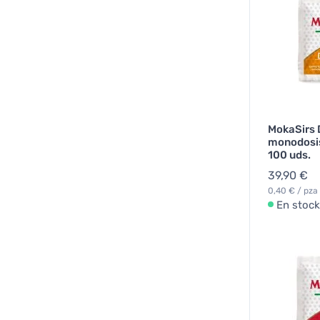
MokaSirs 
monodosis
100 uds.
39,90 €
0,40 € / pza
En stock