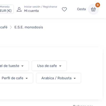
0
Moneda
Iniciar sesión / Registrarse
Cesta
EUR (€)
Mi cuenta
 café
E.S.E. monodosis
el de tueste
Uso de cafe
Perfil de cafe
Arabica / Robusta