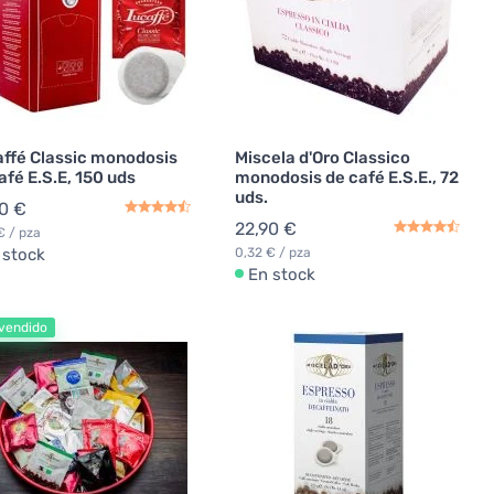
ffé Classic monodosis
Miscela d'Oro Classico
afé E.S.E, 150 uds
monodosis de café E.S.E., 72
uds.
0 €
22,90 €
€ / pza
 stock
0,32 € / pza
En stock
vendido