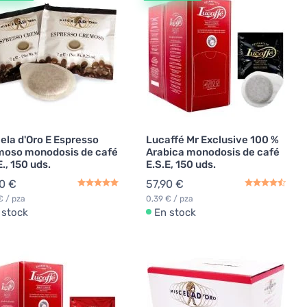
ela d'Oro E Espresso
Lucaffé Mr Exclusive 100 %
moso monodosis de café
Arabica monodosis de café
E., 150 uds.
E.S.E, 150 uds.
0 €
57,90 €
€ / pza
0,39 € / pza
 stock
En stock