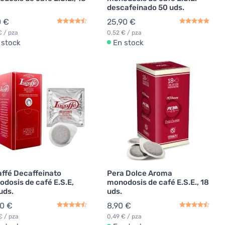
descafeinado 50 uds.
0 €
25,90 €
€ / pza
0,52 € / pza
 stock
En stock
ffé Decaffeinato
Pera Dolce Aroma
dosis de café E.S.E,
monodosis de café E.S.E., 18
uds.
uds.
90 €
8,90 €
€ / pza
0,49 € / pza