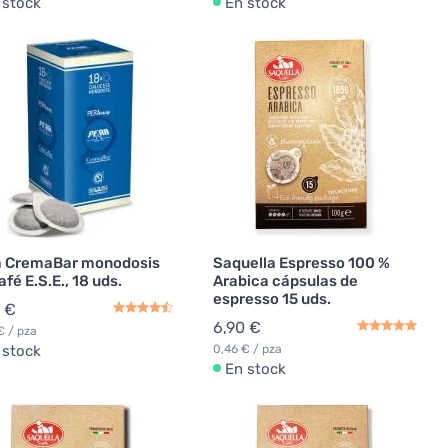
 stock
En stock
a CremaBar monodosis
Saquella Espresso 100 %
afé E.S.E., 18 uds.
Arabica cápsulas de
espresso 15 uds.
 €
6,90 €
€ / pza
 stock
0,46 € / pza
En stock