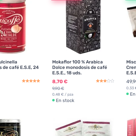
lcinella
Mokaflor 100 % Arabica
Misc
 de café E.S.E, 24
Dolce monodosis de café
Cre
E.S.E., 18 uds.
E.S.
8,70 €
49,9
9,90 €
0,33 
En
0,48 € / pza
En stock