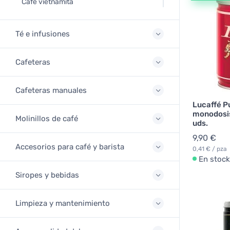
Café vietnamita
Té e infusiones
Cafeteras
Cafeteras manuales
Lucaffé Pu
monodosis
Molinillos de café
uds.
9,90 €
Accesorios para café y barista
0,41 € / pza
En stock
Siropes y bebidas
Limpieza y mantenimiento