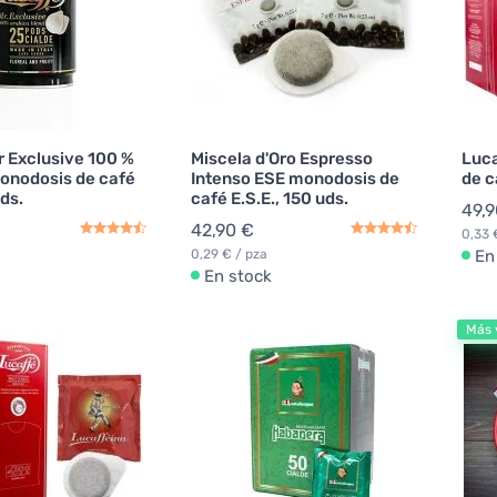
r Exclusive 100 %
Miscela d'Oro Espresso
Luca
onodosis de café
Intenso ESE monodosis de
de c
uds.
café E.S.E., 150 uds.
49,9
42,90 €
0,33 
0,29 € / pza
En
En stock
Más 