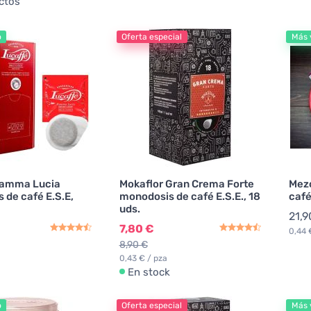
ctos
o
Oferta especial
Más 
Mamma Lucia
Mokaflor Gran Crema Forte
Mezc
 de café E.S.E,
monodosis de café E.S.E., 18
café
uds.
21,9
7,80 €
0,44 
8,90 €
0,43 € / pza
En stock
o
Oferta especial
Más 