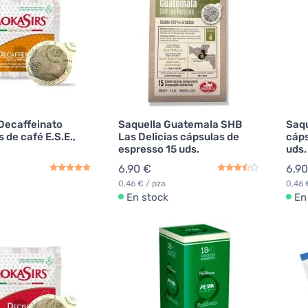
Decaffeinato
Saquella Guatemala SHB
Saqu
 de café E.S.E.,
Las Delicias cápsulas de
cáps
espresso 15 uds.
uds.
6,90 €
6,90
0,46 € / pza
0,46 
En stock
En