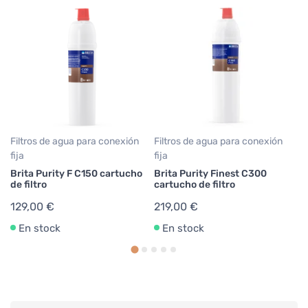
Filtros de agua para conexión
Filtros de agua para conexión
Tr
fija
fija
AP
m
Brita Purity F C150 cartucho
Brita Purity Finest C300
de filtro
cartucho de filtro
1
129,00 €
219,00 €
En stock
En stock