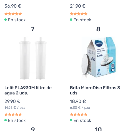
36,90 €
21,90 €
En stock
En stock
7
8
Lelit PLA930M filtro de
Brita MicroDisc Filtros 3
agua 2 uds.
uds
29,90 €
18,90 €
14,95 € / pza
6,30 € / pza
En stock
En stock
9
10