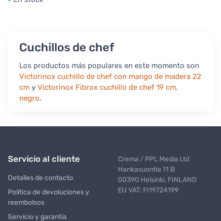
Cuchillos de chef
Los productos más populares en este momento son
Victorinox cuchillo de chef con mango de madera 22
cm
y
Victorinox Fibrox cuchillo de chef 19 cm,
negro
.
Servicio al cliente
Crema / PPL Media Ltd
Hankasuontie 11 B
Detalles de contacto
00390 Helsinki, FINLAND
EU VAT: FI19724199
Política de devoluciones y
reembolsos
Servicio y garantía