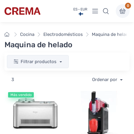
0
Ver menú
ES · EUR
Crema
Inicio
Cocina
Electrodomésticos
Maquina de helado
Maquina de helado
Filtrar productos
3
Ordenar por
Más vendido