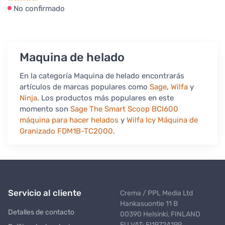
No confirmado
Maquina de helado
En la categoría Maquina de helado encontrarás
artículos de marcas populares como
Sage
,
Wilfa
y
Ninja
. Los productos más populares en este
momento son
Sage The Smart Scoop BCI600
máquina para hacer helados
y
Wilfa Icy Máquina de
Granizado FDM1B-TC2000
.
Servicio al cliente
Crema / PPL Media Ltd
Hankasuontie 11 B
Detalles de contacto
00390 Helsinki, FINLAND
EU VAT: FI19724199