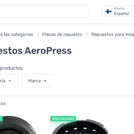
Idioma
Español
s las categorías
Piezas de repuesto
Repuestos para máqu
stos AeroPress
r productos
ría
Marca
tos
o
Más vendido