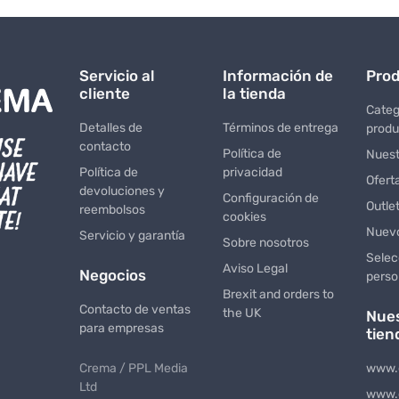
Servicio al
Información de
Pro
cliente
la tienda
Categ
Detalles de
Términos de entrega
produ
contacto
Política de
Nuest
Política de
privacidad
Ofert
devoluciones y
Configuración de
Outle
reembolsos
cookies
Nuevo
Servicio y garantía
Sobre nosotros
Selec
Aviso Legal
Negocios
perso
Brexit and orders to
Contacto de ventas
the UK
Nue
para empresas
tien
Crema / PPL Media
www.
Ltd
www.