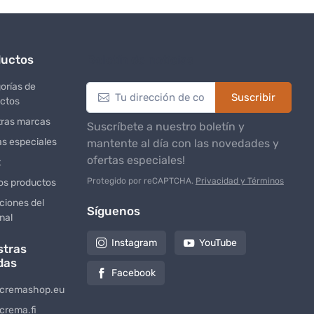
ductos
Boletín de noticias
orías de
Suscribir
ctos
ras marcas
Suscríbete a nuestro boletín y
as especiales
mantente al día con las novedades y
ofertas especiales!
t
Protegido por reCAPTCHA.
Privacidad y Términos
s productos
ciones del
Síguenos
nal
Instagram
YouTube
stras
das
Facebook
cremashop.eu
crema.fi