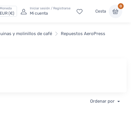
0
Moneda
Iniciar sesión / Registrarse
Cesta
EUR (€)
Mi cuenta
inas y molinillos de café
Repuestos AeroPress
Ordenar por