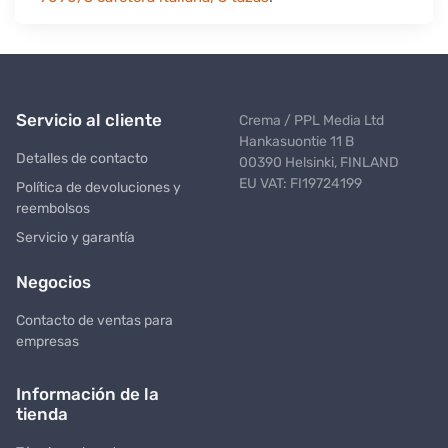
Servicio al cliente
Crema / PPL Media Ltd
Hankasuontie 11 B
Detalles de contacto
00390 Helsinki, FINLAND
EU VAT: FI19724199
Política de devoluciones y
reembolsos
Servicio y garantía
Negocios
Contacto de ventas para
empresas
Información de la
tienda