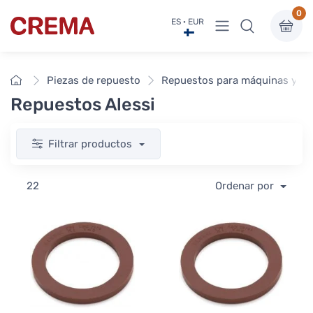
0
Ver menú
ES · EUR
Crema
Inicio
Piezas de repuesto
Repuestos para máquinas y mol
Repuestos Alessi
Filtrar productos
22
Ordenar por