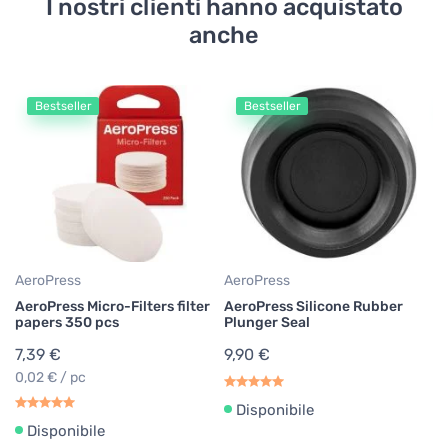
I nostri clienti hanno acquistato
anche
Bestseller
Bestseller
Gr
Cr
Co
11
47
AeroPress
AeroPress
AeroPress Micro-Filters filter
AeroPress Silicone Rubber
papers 350 pcs
Plunger Seal
7,39 €
9,90 €
0,02 € / pc
Disponibile
Disponibile