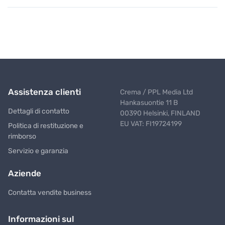
Assistenza clienti
Crema / PPL Media Ltd
Hankasuontie 11 B
Dettagli di contatto
00390 Helsinki, FINLAND
EU VAT: FI19724199
Politica di restituzione e
rimborso
Servizio e garanzia
Aziende
Contatta vendite business
Informazioni sul