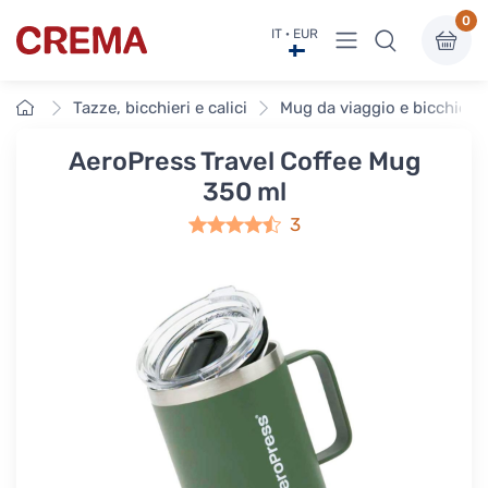
0
Visualizza menu
IT · EUR
Crema
Home
Tazze, bicchieri e calici
Mug da viaggio e bicchieri ri
AeroPress Travel Coffee Mug
350 ml
3