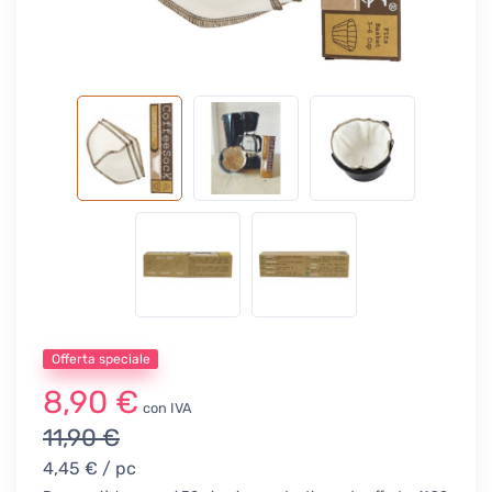
Offerta speciale
8,90 €
con IVA
11,90 €
4,45 €
/ pc