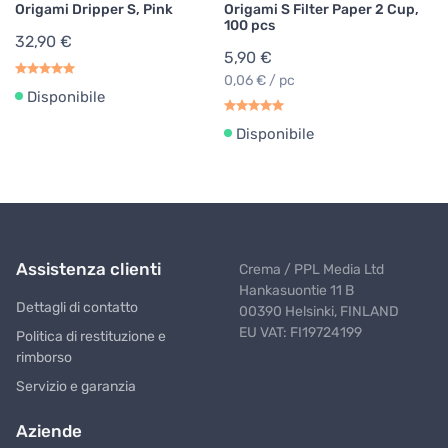
Origami Dripper S, Pink
Origami S Filter Paper 2 Cup,
100 pcs
32,90 €
5,90 €
0,06 € / pc
Disponibile
Disponibile
Assistenza clienti
Crema / PPL Media Ltd
Hankasuontie 11 B
Dettagli di contatto
00390 Helsinki, FINLAND
EU VAT: FI19724199
Politica di restituzione e
rimborso
Servizio e garanzia
Aziende