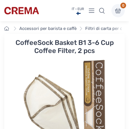
0
Visualizza menu
IT · EUR
Crema
Home
Accessori per barista e caffè
Filtri di carta per caff
CoffeeSock Basket B1 3-6 Cup
Coffee Filter, 2 pcs