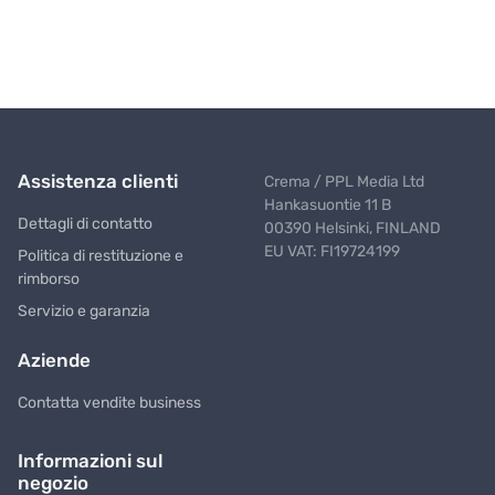
Assistenza clienti
Crema / PPL Media Ltd
Hankasuontie 11 B
Dettagli di contatto
00390 Helsinki, FINLAND
EU VAT: FI19724199
Politica di restituzione e
rimborso
Servizio e garanzia
Aziende
Contatta vendite business
Informazioni sul
negozio