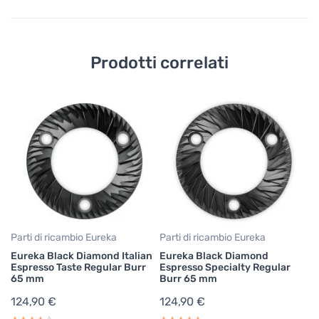
Prodotti correlati
Pa
Eu
P
1
Parti di ricambio Eureka
Parti di ricambio Eureka
Eureka Black Diamond Italian
Eureka Black Diamond
Espresso Taste Regular Burr
Espresso Specialty Regular
65 mm
Burr 65 mm
124,90 €
124,90 €