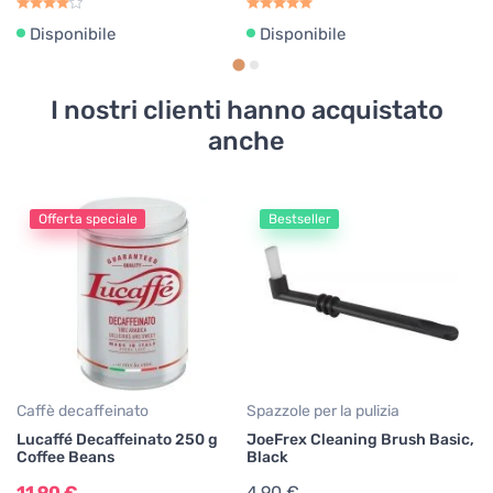
Disponibile
Disponibile
I nostri clienti hanno acquistato
anche
Offerta speciale
Bestseller
Pa
Jo
B
4
Caffè decaffeinato
Spazzole per la pulizia
Lucaffé Decaffeinato 250 g
JoeFrex Cleaning Brush Basic,
Coffee Beans
Black
11,90 €
4,90 €