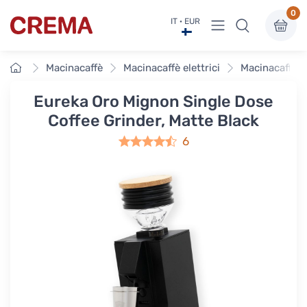
0
Visualizza menu
IT · EUR
Crema
Home
Macinacaffè
Macinacaffè elettrici
Macinacaffè e
Eureka Oro Mignon Single Dose
Coffee Grinder, Matte Black
6