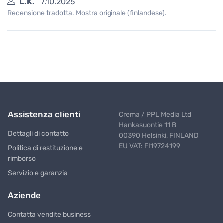
L.K.
7.10.2025
Recensione tradotta. Mostra originale (finlandese).
Assistenza clienti
Crema / PPL Media Ltd
Hankasuontie 11 B
Dettagli di contatto
00390 Helsinki, FINLAND
EU VAT: FI19724199
Politica di restituzione e
rimborso
Servizio e garanzia
Aziende
Contatta vendite business