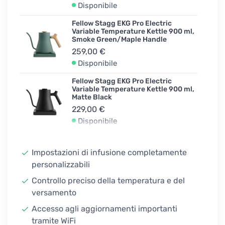
Disponibile
Fellow Stagg EKG Pro Electric
Variable Temperature Kettle 900 ml,
Smoke Green/Maple Handle
259,00 €
Disponibile
Fellow Stagg EKG Pro Electric
Variable Temperature Kettle 900 ml,
Matte Black
229,00 €
Disponibile
Fellow Stagg EKG Pro Electric
Variable Temperature Kettle 900 ml,
Impostazioni di infusione completamente
Matte Black(Walnut Handle
personalizzabili
259,00 €
2-4 settimane
Controllo preciso della temperatura e del
versamento
Accesso agli aggiornamenti importanti
tramite WiFi