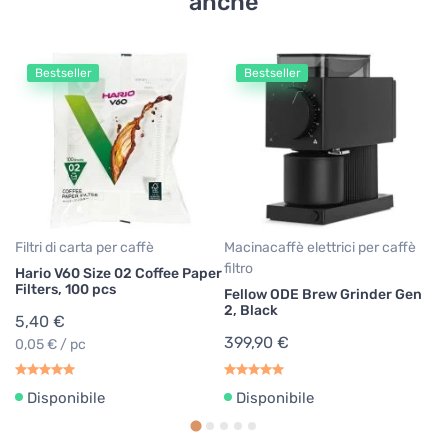
anche
Bestseller
Bestseller
Se
Ha
6
2
Filtri di carta per caffè
Macinacaffè elettrici per caffè
filtro
Hario V60 Size 02 Coffee Paper
Filters, 100 pcs
Fellow ODE Brew Grinder Gen
2, Black
5,40 €
399,90 €
0,05 € / pc
Disponibile
Disponibile