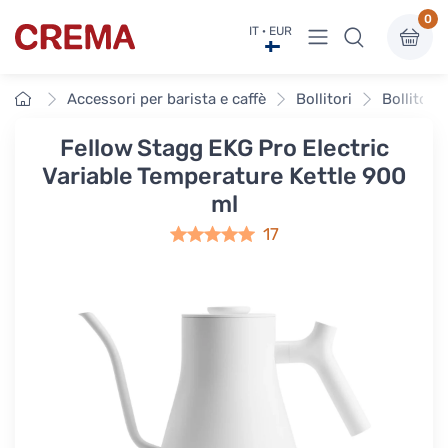
0
Visualizza menu
IT · EUR
Crema
Home
Accessori per barista e caffè
Bollitori
Bollitori 
Fellow Stagg EKG Pro Electric
Variable Temperature Kettle 900
ml
17