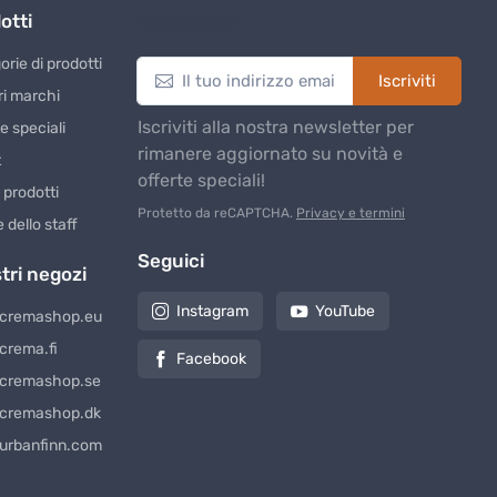
otti
Newsletter
rie di prodotti
Iscriviti
ri marchi
Iscriviti alla nostra newsletter per
e speciali
rimanere aggiornato su novità e
t
offerte speciali!
 prodotti
Protetto da reCAPTCHA.
Privacy e termini
 dello staff
Seguici
stri negozi
Instagram
YouTube
cremashop.eu
crema.fi
Facebook
cremashop.se
cremashop.dk
urbanfinn.com