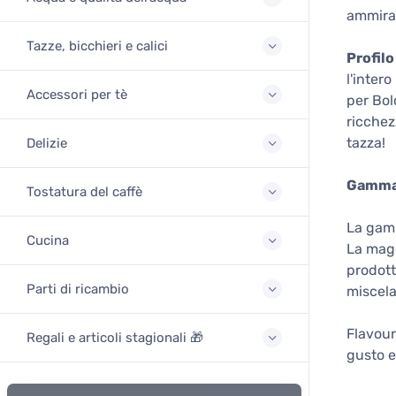
ammirato
Tazze, bicchieri e calici
Profilo
l'intero
Accessori per tè
per Bol
ricchez
tazza!
Delizie
Gamma 
Tostatura del caffè
La gamm
Cucina
La magg
prodott
Parti di ricambio
miscela
Flavour
Regali e articoli stagionali 🎁
gusto e