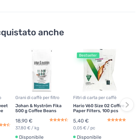
acquistato anche
Bestseller
O
Grani
Joh
Bou
coff
15,
17,9
o
Grani di caffè per filtro
Filtri di carta per caffè
31,8
weet
Johan & Nyström Fika
Hario V60 Size 02 Coffee
ee
500 g Coffee Beans
Paper Filters, 100 pcs
No
18,90 €
5,40 €
37,80 € / kg
0,05 € / pc
Disponibile
Disponibile