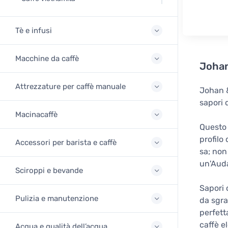
Tè e infusi
Macchine da caffè
Johan
Attrezzature per caffè manuale
Johan &
sapori d
Macinacaffè
Questo 
profilo
Accessori per barista e caffè
sa; non
un'Aud
Sciroppi e bevande
Sapori 
Pulizia e manutenzione
da sgra
perfett
caffè e
Acqua e qualità dell’acqua