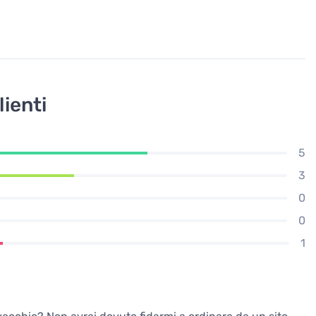
lienti
5
3
0
0
1