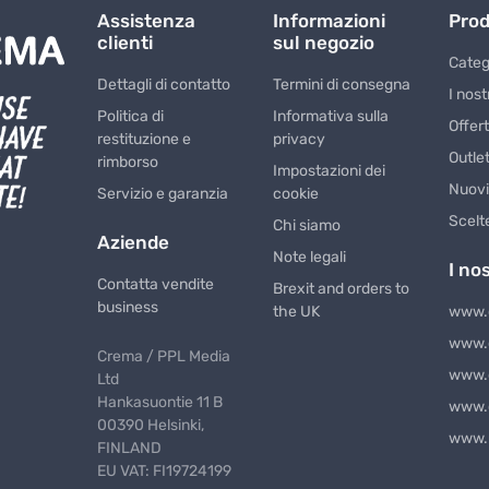
Assistenza
Informazioni
Prod
clienti
sul negozio
Catego
Dettagli di contatto
Termini di consegna
I nost
Politica di
Informativa sulla
Offert
restituzione e
privacy
Outle
rimborso
Impostazioni dei
Nuovi
Servizio e garanzia
cookie
Scelte
Chi siamo
Aziende
Note legali
I no
Contatta vendite
Brexit and orders to
business
the UK
www.
www.
Crema / PPL Media
www.
Ltd
Hankasuontie 11 B
www.
00390 Helsinki,
www.
FINLAND
EU VAT: FI19724199