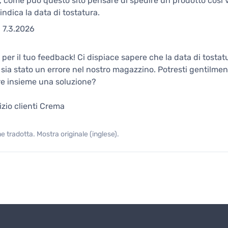
o, come può questo sito pensare di spedire un prodotto così 
indica la data di tostatura.
7.3.2026
 per il tuo feedback! Ci dispiace sapere che la data di tost
 sia stato un errore nel nostro magazzino. Potresti gentilment
re insieme una soluzione?
izio clienti Crema
 tradotta. Mostra originale (inglese).