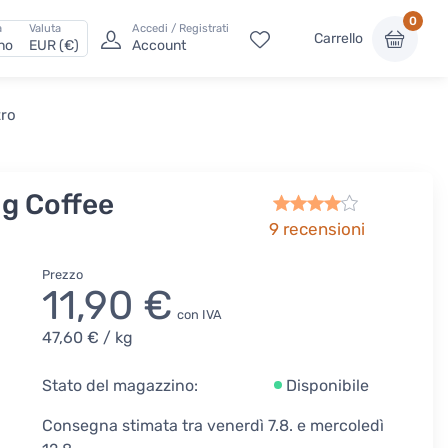
0
a
Valuta
Accedi / Registrati
Carrello
ano
EUR (€)
Account
tro
g Coffee
9
recensioni
Prezzo
11,90 €
con IVA
47,60 €
/ kg
Stato del magazzino:
Disponibile
Consegna stimata tra venerdì 7.8. e mercoledì