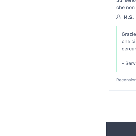
Sul seri
che non 
M.S.
Grazie
che ci
cerca
- Serv
Recensione