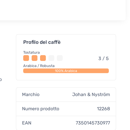
Profilo del caffè
Tostatura
3 / 5
Arabica / Robusta
100% Arabica
o
Marchio
Johan & Nyström
Numero prodotto
12268
EAN
7350145730977
i