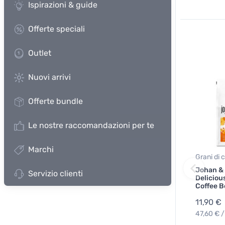
Ispirazioni & guide
Offerte speciali
Outlet
Nuovi arrivi
Offerte bundle
Le nostre raccomandazioni per te
Marchi
Grani di c
Johan &
Servizio clienti
Deliciou
Coffee 
11,90 €
47,60 € /