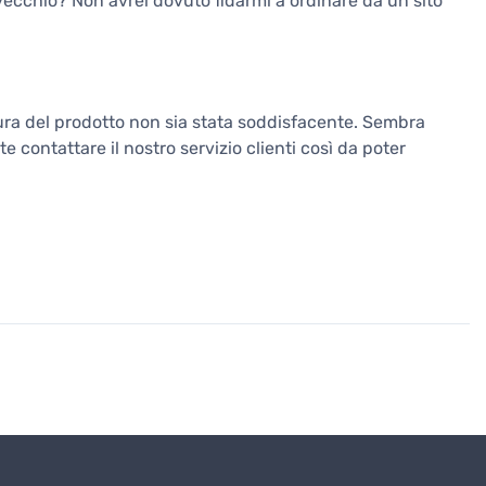
vecchio? Non avrei dovuto fidarmi a ordinare da un sito
atura del prodotto non sia stata soddisfacente. Sembra
e contattare il nostro servizio clienti così da poter