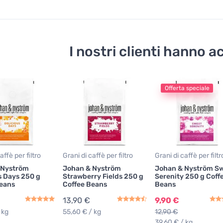
I nostri clienti hanno 
Offerta speciale
affè per filtro
Grani di caffè per filtro
Grani di caffè per filtr
 Nyström
Johan & Nyström
Johan & Nyström S
s Days 250 g
Strawberry Fields 250 g
Serenity 250 g Coff
Beans
Coffee Beans
Beans
13,90 €
9,90 €
 kg
55,60 € / kg
12,90 €
39,60 € / kg