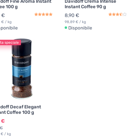
doff Fine Aroma Instant
Davidoff Crema Intense
ee 100 g
Instant Coffee 90 g
 €
8,90 €
 € / kg
98,89 € / kg
sponibile
Disponibile
ta speciale
doff Decaf Elegant
ant Coffee 100 g
 €
 €
 € / kg