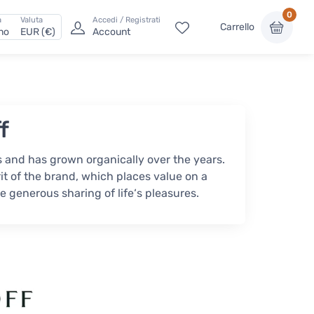
0
a
Valuta
Accedi / Registrati
Carrello
ano
EUR (€)
Account
f
 and has grown organically over the years.
it of the brand, which places value on a
he generous sharing of life‘s pleasures.