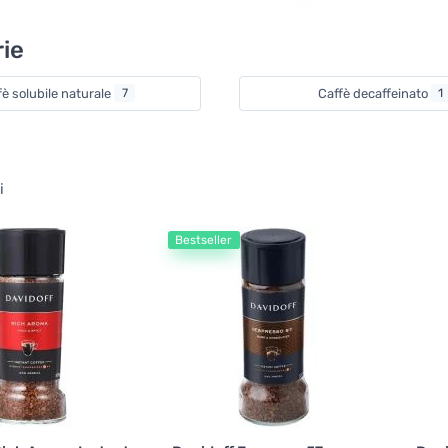
ie
fè solubile naturale
7
Caffè decaffeinato
1
i
Bestseller