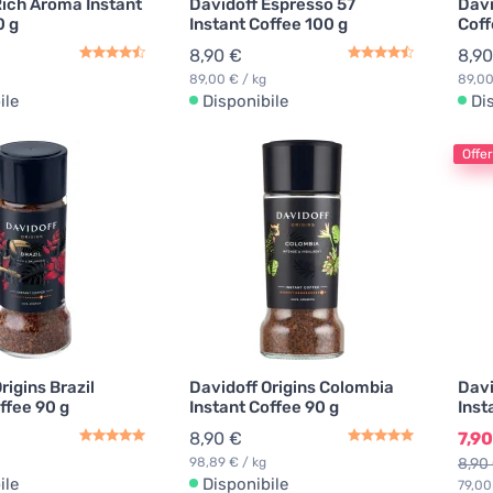
Rich Aroma Instant
Davidoff Espresso 57
Davi
0 g
Instant Coffee 100 g
Coff
8,90 €
8,90
89,00 € / kg
89,00
ile
Disponibile
Di
Offer
rigins Brazil
Davidoff Origins Colombia
Davi
ffee 90 g
Instant Coffee 90 g
Inst
8,90 €
7,90
98,89 € / kg
8,90
ile
Disponibile
79,00