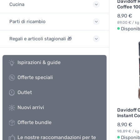
Davidoff 
Cucina
Coffee 10
8,90 €
Parti di ricambio
89,00 € / kg
Disponib
Regali e articoli stagionali 🎁
Ispirazioni & guide
Offerte speciali
Outlet
Nuovi arrivi
Davidoff O
Instant Co
Offerte bundle
8,90 €
98,89 € / kg
Le nostre raccomandazioni per te
Disponib