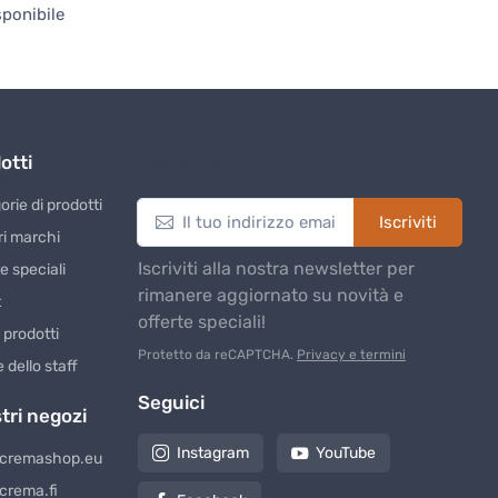
sponibile
otti
Newsletter
rie di prodotti
Iscriviti
ri marchi
Iscriviti alla nostra newsletter per
e speciali
rimanere aggiornato su novità e
t
offerte speciali!
 prodotti
Protetto da reCAPTCHA.
Privacy e termini
 dello staff
Seguici
stri negozi
Instagram
YouTube
cremashop.eu
crema.fi