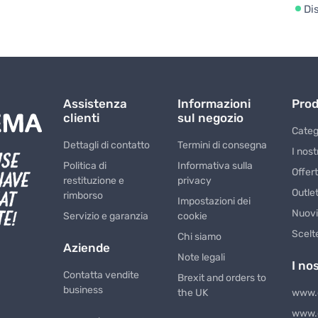
Di
Assistenza
Informazioni
Prod
clienti
sul negozio
Catego
Dettagli di contatto
Termini di consegna
I nost
Politica di
Informativa sulla
Offert
restituzione e
privacy
Outle
rimborso
Impostazioni dei
Nuovi
Servizio e garanzia
cookie
Scelte
Chi siamo
Aziende
Note legali
I no
Contatta vendite
Brexit and orders to
business
the UK
www.
www.