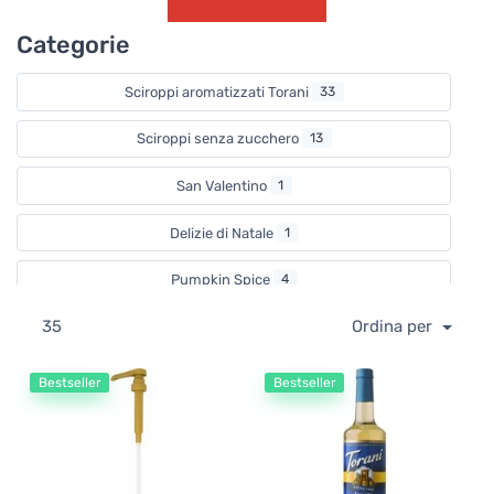
Categorie
Sciroppi aromatizzati Torani
33
Sciroppi senza zucchero
13
San Valentino
1
Delizie di Natale
1
Pumpkin Spice
4
35
Ordina per
Salse e topping
2
Giornata del waffle
1
Bestseller
Bestseller