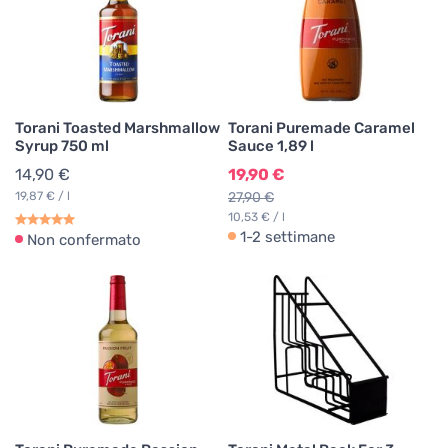
Torani Toasted Marshmallow
Torani Puremade Caramel
Syrup 750 ml
Sauce 1,89 l
14,90 €
19,90 €
19,87 € / l
27,90 €
10,53 € / l
1-2 settimane
Non confermato