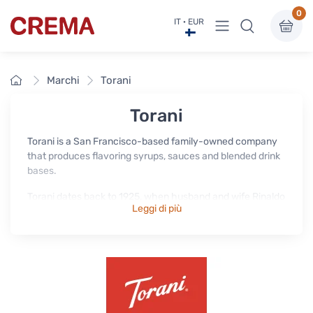
0
Visualizza menu
IT · EUR
Crema
Home
Marchi
Torani
Torani
Torani is a San Francisco-based family-owned company
that produces flavoring syrups, sauces and blended drink
bases.
Torani dates back to 1925, when husband and wife Rinaldo
Leggi di più
and Ezilda Torre, immigrants from Lucca, Italy, introduced
Torani syrups to the North Beach neighborhood of San
Francisco.
Torani offers a wide range of sugar-free syrups as well.