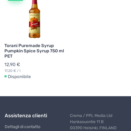
Torani Puremade Syrup
Pumpkin Spice Syrup 750 ml
PET
12,90 €
17,20 € / l
Disponibile
Assistenza clienti
Crema / PPL Media Ltd
Hankasuontie 11 B
Dettagli di contatto
00390 Helsinki, FINLAND