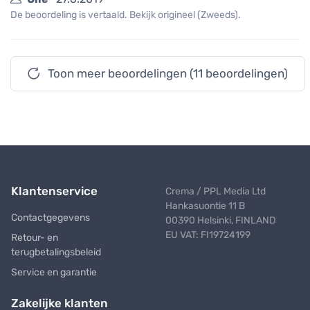
De beoordeling is vertaald. Bekijk origineel (Zweeds).
Toon meer beoordelingen (11 beoordelingen)
Klantenservice
Crema / PPL Media Ltd
Hankasuontie 11 B
Contactgegevens
00390 Helsinki, FINLAND
EU VAT: FI19724199
Retour- en
terugbetalingsbeleid
Service en garantie
Zakelijke klanten