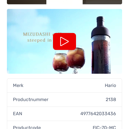
Merk
Hario
Productnummer
2138
EAN
4977642033436
Productcode
FIC-70-MC