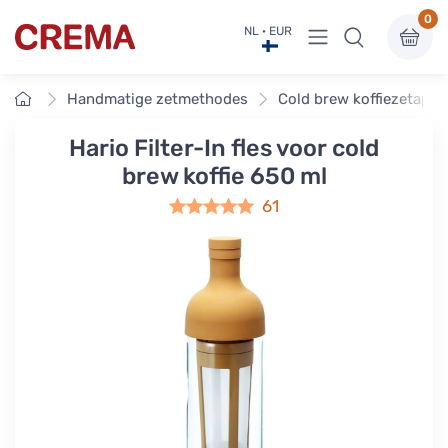
0
Menu bekijken
NL · EUR
Crema
Home
Handmatige zetmethodes
Cold brew koffiezetappa
Hario Filter-In fles voor cold
brew koffie 650 ml
61