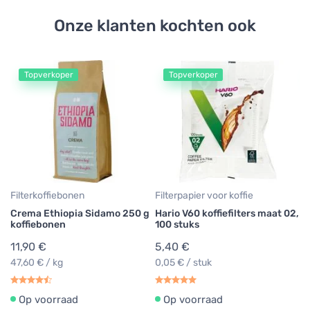
Onze klanten kochten ook
Topverkoper
Topverkoper
Ae
Ae
fi
7
0,
Filterkoffiebonen
Filterpapier voor koffie
Crema Ethiopia Sidamo 250 g
Hario V60 koffiefilters maat 02,
koffiebonen
100 stuks
11,90 €
5,40 €
47,60 € / kg
0,05 € / stuk
Op voorraad
Op voorraad