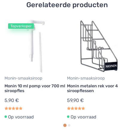
Gerelateerde producten
Topverkoper
Mo
Mo
fl
5
Monin-smaaksiroop
Monin-smaaksiroop
Monin 10 ml pomp voor 700 ml
Monin metalen rek voor 4
siroopfles
siroopflessen
5,90 €
59,90 €
Op voorraad
Op voorraad