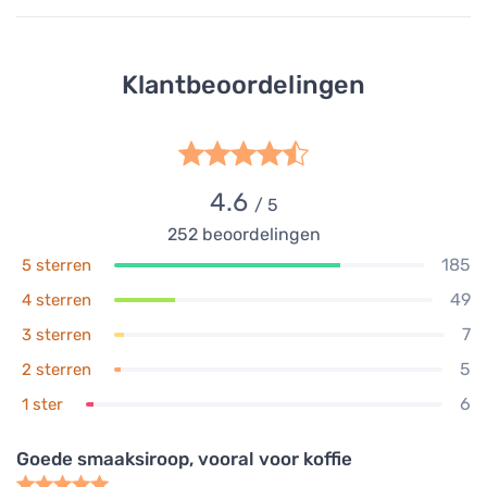
Klantbeoordelingen
4.6
/ 5
252
beoordelingen
185
5 sterren
49
4 sterren
7
3 sterren
5
2 sterren
6
1 ster
Goede smaak­siroop, vooral voor koffie