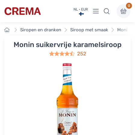
0
Menu bekijken
NL · EUR
Crema
Home
Siropen en dranken
Siroop met smaak
Monin-s
Monin suikervrije karamelsiroop
252