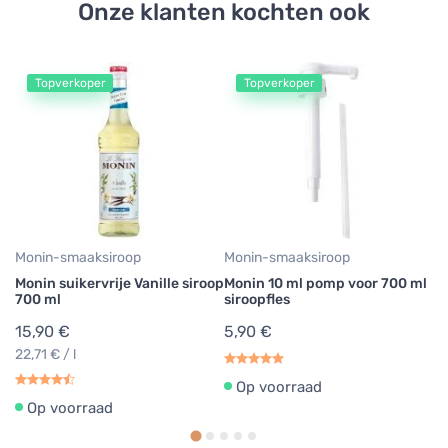
Onze klanten kochten ook
Topverkoper
Topverkoper
Mo
Mo
ha
1
22
Monin-smaaksiroop
Monin-smaaksiroop
Monin suikervrije Vanille siroop
Monin 10 ml pomp voor 700 ml
700 ml
siroopfles
15,90 €
5,90 €
22,71 € / l
Op voorraad
Op voorraad