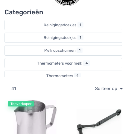
tamping mats and knock boxes.
Categorieën
Reinigingsdoekjes
1
Reinigingsdoekjes
1
Melk opschuimen
1
Thermometers voor melk
4
Thermometers
4
41
Sorteer op
Melkkannetjes
7
Koffielepels
1
Topverkoper
Knockboxen
5
Tampingmatten
3