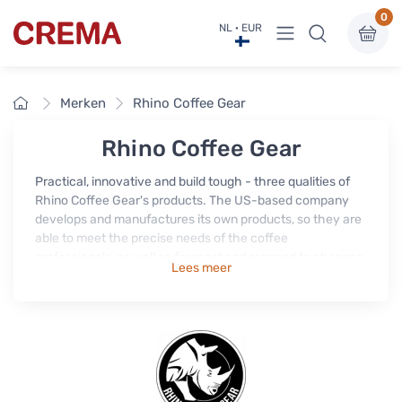
0
Menu bekijken
NL · EUR
Crema
Home
Merken
Rhino Coffee Gear
Rhino Coffee Gear
Practical, innovative and build tough - three qualities of
Rhino Coffee Gear's products. The US-based company
develops and manufactures its own products, so they are
able to meet the precise needs of the coffee
professionals, as well as forecast and respond to changes
Lees meer
in the global market. Their number one goal is to make
innovative, high-quality products and they are committed
in developing their products to answer their customers
need in the best way possible.
Crema carries a wide range of Rhino products: milk
frothing jugs, tampers, scales, cleaning accessories,