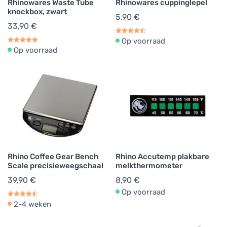
Rhinowares Waste Tube
Rhinowares cuppinglepel
knockbox, zwart
5,90 €
33,90 €
Op voorraad
Op voorraad
Rhino Coffee Gear Bench
Rhino Accutemp plakbare
Scale precisieweegschaal
melkthermometer
39,90 €
8,90 €
Op voorraad
2-4 weken