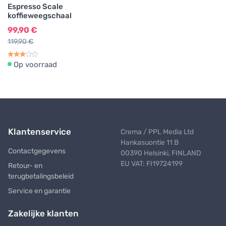
Espresso Scale
koffieweegschaal
99,90 €
119,90 €
Op voorraad
Klantenservice
Crema / PPL Media Ltd
Hankasuontie 11 B
Contactgegevens
00390 Helsinki, FINLAND
EU VAT: FI19724199
Retour- en
terugbetalingsbeleid
Service en garantie
Zakelijke klanten