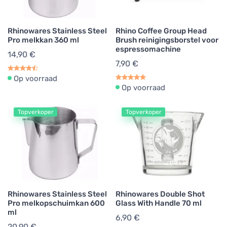
Maatlepels en maatbekers
2
Rhinowares Stainless Steel
Rhino Coffee Group Head
Koffieglazen
1
Pro melkkan 360 ml
Brush reinigingsborstel voor
espressomachine
Koffiewezers
4
14,90 €
7,90 €
Koffie voor buiten
1
Op voorraad
Op voorraad
Doseerhulpmiddelen
2
Topverkoper
Topverkoper
Koffiebrand accessoires
2
Reinigingsborstels
5
Reinigingsborstels
4
Tastingkoppen voor koffie
2
Rhinowares Stainless Steel
Rhinowares Double Shot
Pro melkopschuimkan 600
Glass With Handle 70 ml
Espressokopjes
1
ml
6,90 €
Reserveonderdelen voor koffieapparatuur
2
20,90 €