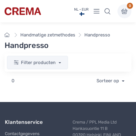
0
Menu bekijken
NL · EUR
Crema
Home
Handmatige zetmethodes
Handpresso
Handpresso
Filter producten
0
Sorteer op
Klantenservice
Crema / PPL Media Ltd
Hankasuontie 11 B
Contactgegevens
00390 Helsinki, FINLAND