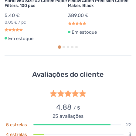
Hario V60 Size 02 Coffee Paper
Fellow Aiden Precision Coffee
Filters, 100 pcs
Maker, Black
5,40 €
389,00 €
0,05 € / pc
Em estoque
Em estoque
Avaliações do cliente
4.88
/ 5
25
avaliações
22
5 estrelas
3
4 estrelas