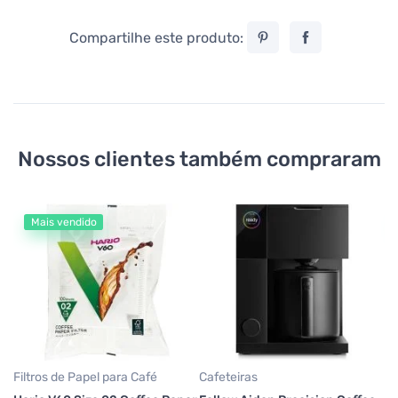
Compartilhe este produto:
Nossos clientes também compraram
Mais vendido
Ch
Ov
Fe
Va
90
2
Filtros de Papel para Café
Cafeteiras