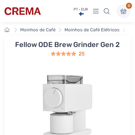
0
Ver menu
PT · EUR
Crema
Início
Moinhos de Café
Moinhos de Café Elétricos
Mo
Fellow ODE Brew Grinder Gen 2
25